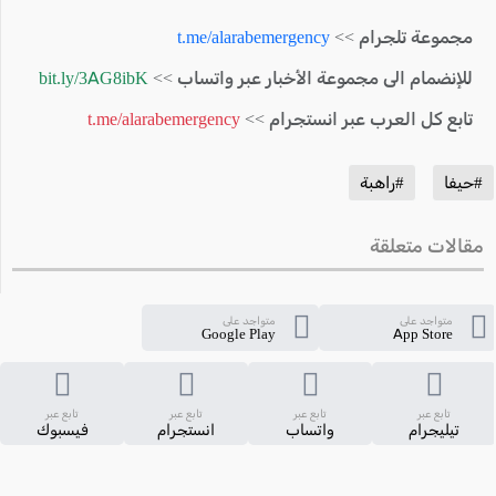
مجموعة تلجرام >>
t.me/alarabemergency
للإنضمام الى مجموعة الأخبار عبر واتساب >>
bit.ly/3AG8ibK
تابع كل العرب عبر انستجرام >>
t.me/alarabemergency
#حيفا
#راهبة
مقالات متعلقة
متواجد على
متواجد على
Google Play
App Store
تابع عبر
تابع عبر
تابع عبر
تابع عبر
تيليجرام
واتساب
انستجرام
فيسبوك