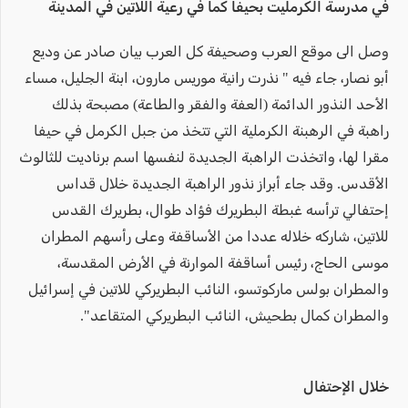
في مدرسة الكرمليت بحيفا كما في رعية اللاتين في المدينة
وصل الى موقع العرب وصحيفة كل العرب بيان صادر عن وديع
أبو نصار، جاء فيه " نذرت رانية موريس مارون، ابنة الجليل، مساء
الأحد النذور الدائمة (العفة والفقر والطاعة) مصبحة بذلك
راهبة في الرهبنة الكرملية التي تتخذ من جبل الكرمل في حيفا
مقرا لها، واتخذت الراهبة الجديدة لنفسها اسم برناديت للثالوث
الأقدس. وقد جاء أبراز نذور الراهبة الجديدة خلال قداس
إحتفالي ترأسه غبطة البطريرك فؤاد طوال، بطريرك القدس
للاتين، شاركه خلاله عددا من الأساقفة وعلى رأسهم المطران
موسى الحاج، رئيس أساقفة الموارنة في الأرض المقدسة،
والمطران بولس ماركوتسو، النائب البطريركي للاتين في إسرائيل
والمطران كمال بطحيش، النائب البطريركي المتقاعد".
خلال الإحتفال