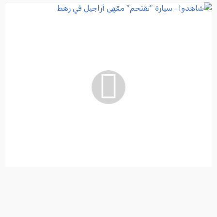
شاهدوا - سيارة "تقتحم" مقهى أراجيل في رهط
فئة:
أخبار
, كل العرب, 2026-08-08 12:21:57
تفاصيل الخبر