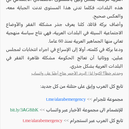
هذه البلدات، فكلما تدنى هذا المستوى تدنت الجباية معه،
والعكس صحيح.
وأضاف بركة قائلا، كلنا يعرف جذر مشكلة الفقر والأوضاع
الاجتماعية السيئة في البلدات العربية، فهي نتاج سياسة منهجية
تعاني منها الجماهير العربية نمنذ 60 عاما.
ودعا بركة في كلمته، أولا إلى الإسراع في اجراء انتخابات لمجلس
عبلين، ووثانيا أن تعالج الحكومة مشكلة ظاهرة الفقر في
البلدات العربية بشكل جذري.
وجدتم خطأ؟ اكتبوا لنا | البريد الأحمر متاح أيضًا على واتساب
تابع كل العرب وإبق على حتلنة من كل جديد:
مجموعة تلجرام >>
t.me/alarabemergency
للإنضمام الى مجموعة الأخبار عبر واتساب >>
bit.ly/3AG8ibK
تابع كل العرب عبر انستجرام >>
t.me/alarabemergency