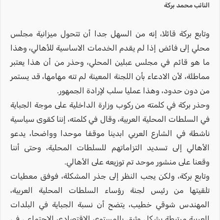
النائب محمد بركة
وتابع بركة قائلا، إنه من السهل جدا أن تتحول ميزانية مجلس
محلي إلى فائض إذا لم يقدم الخدمات الاساسية للأهالي، وهذا
ما هو قائم في مجلس عبلين المحلي، وحذر من أن هذا يعتبر
مماطلة، لأن الادعاء بأن اللجنة المعينة لم تنه مهامها، قد يستمر
من دون حدود، وهذا عمليا سلب لإرادة الجمهور.
وحذر بركة في كلمته من ركوب وزارة الداخلية على موجة الجباية
في السلطات المحلية العربية، وقال في كلمته، إننا كقوى سياسية
ناشطة في الشارع العربي ابدينا موقفا موحدا وواضحا، يدعو
الأهالي إلى تسديد التزاماتهم للسلطات المحلية، وحتى أننا
وقعنا على منشور موحد تم توزيعه على الأهالي.
وتابع بركة، ولكن يجب النظر إلى جذر المشكلة، فوفق معطيات
تلقيتها من رئيس لجنة رؤساء السلطات المحلية العربية،
المهندس شوقي خطيب، يتضح أن نسبة الجباية في البلدات
العربية مرتبطة بشكل وثيق بالمستوى الاقتصادي الاجتماعي في