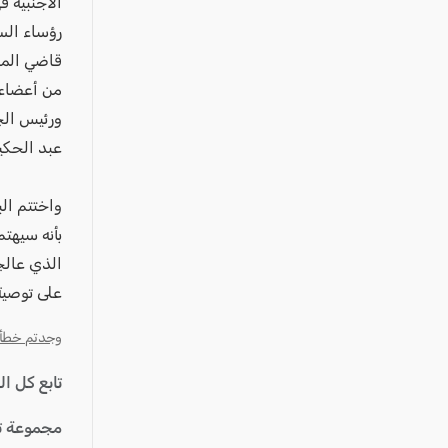
الأجنبية ف
رؤساء الس
قاضي المح
من أعضاء 
ورئيس الج
عبد الحكي
واختتم الب
بأنه سيهت
الذي عالج
على توصية 
وجدتم خطأ؟ ا
تابع كل ا
مجموعة ت