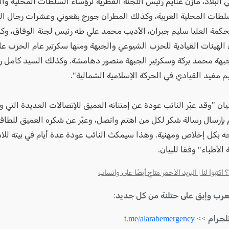
ي البلاد، مازن غنايم رئيس اللجنة القطرية لرؤساء السلطات المحلية وا
لطات المحلية العربية، وكذلك المطران جورج بقعوني وعشرات رجال ال
كمة العليا سليم جبران، الأديب محمد علي طه رئيس لجنة الوفاق، وك
الهيئات القيادية للحزب الشيوعي والجبهة ومنها سكرتير عام الحزب عا
بهة محمد بركة وسكرتير الجبهة منصور دهامشة. وكذلك السيد كامل ري
م مفيد القيادي في الحركة الإسلامية الشمالية".
يان "وقد عبّر النائب عودة عن إمتنانه العميق للإتصالات العديدة التي
م بإرسال رسالة شكر لكل من اهتم واتصل، وعبّر عن شكره العميق للطاق
ه بكل إخلاص ومهنية. وهذا سيمكث النائب عودة عدة أيام في بيته للاس
الأطباء" وفقا للبيان.
كتبوا لنا | البريد الأحمر متاح أيضًا على واتساب
لعرب وإبق على حتلنة من كل جديد:
لجرام >>
t.me/alarabemergency