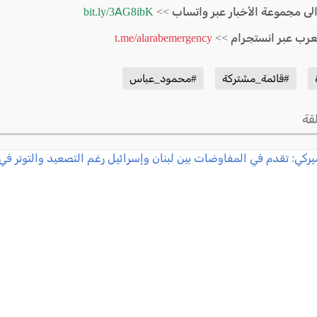
الى مجموعة الأخبار عبر واتساب >>
bit.ly/3AG8ibK
لعرب عبر انستجرام >>
t.me/alarabemergency
#قائمة_مشتركة
#محمود_عباس
قة