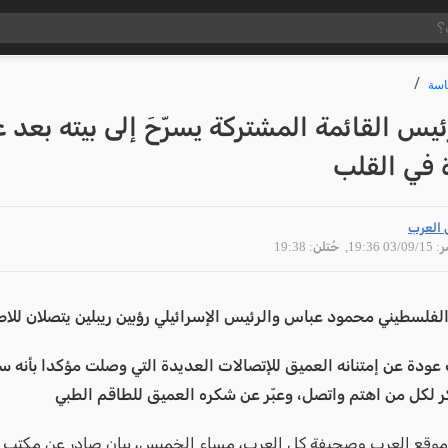
سة
يس القائمة المشتركة يسرّحَ إلى بيته بعد ع
في القلب
 العرب
03/09 19:36
, حُتلن: 19:38
الفلسطيني محمود عباس والرئيس الإسرائيلي رؤبين ريبلين يتصلان للاط
ب عودة عن إمتنانه العميق للإتصالات العديدة التي وصلت مؤكدا بأنه س
 لكل من اهتم واتصل، وعبّر عن شكره العميق للطاقم الطبي
وقع العرب وصحيفة كل العرب، مساء الخميس، بيان صادر عن مكتب ال