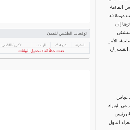
يس القائمة
ئب عودة قد
رها إلى
مستشفى
توقعات الطقس للمدن
يمة، الأمر
المدينة
درجة °c
الوصف
الأدنى / الأقصى
 القلب إلى
حدث خطأ أثناء تحميل البيانات.
د عباس
 من الوزراء
لى رئيس
فراء الدول