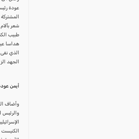
عكا والمنطقة
عودة رئيس
كفرياسيف والقضاء
المشتركة 
مدن الساحل
شعر بآلام 
الجليل الاعلى
طبيب الكن
هداسا عين 
المغار والقضاء
الذي نفى 
الشاغور
الجهد الزا
الرامة والمنطقة
المثلث الجنوبي
أيمن عود
منطقة الجولان
وأضاف الب
والرئيس ال
الإسرائيل
الكنيست ي