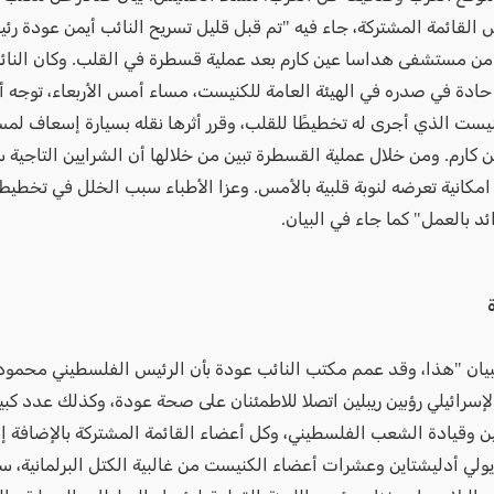
 القائمة المشتركة، جاء فيه "تم قبل قليل تسريح النائب أيمن عودة رئ
من مستشفى هداسا عين كارم بعد عملية قسطرة في القلب. وكان النا
حادة في صدره في الهيئة العامة للكنيست، مساء أمس الأربعاء، توجه أث
يست الذي أجرى له تخطيطًا للقلب، وقرر أثرها نقله بسيارة إسعاف ل
كارم. ومن خلال عملية القسطرة تبين من خلالها أن الشرايين التاجية سل
امكانية تعرضه لنوبة قلبية بالأمس. وعزا الأطباء سبب الخلل في تخطيط
ئد بالعمل" كما جاء في البيان.
ة
يان "هذا، وقد عمم مكتب النائب عودة بأن الرئيس الفلسطيني محمو
إسرائيلي رؤبين ريبلين اتصلا للاطمئنان على صحة عودة، وكذلك عدد كبير
يين وقيادة الشعب الفلسطيني، وكل أعضاء القائمة المشتركة بالإضافة إ
ولي أدليشتاين وعشرات أعضاء الكنيست من غالبية الكتل البرلمانية، س