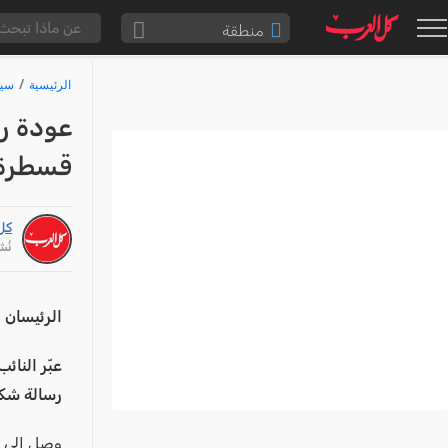
منطقة
الناصرة والقضاء
الرئيسية
سيا
القدس والقضاء
عودة رئ
المثلث الشمالي
قسطرة 
وادي عارة
سخنين والمنطقة
كل
حيفا والمنطقة
نُشر: /15
شفاعمرو والقضاء
الضفة الغربية
الرئيسان 
قطاع غزة
عبّر النائ
النقب
رسالة شكر
قرى المرج
وصل الى م