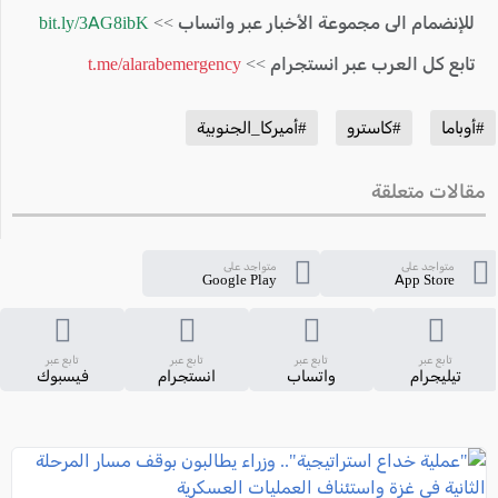
للإنضمام الى مجموعة الأخبار عبر واتساب >>
bit.ly/3AG8ibK
تابع كل العرب عبر انستجرام >>
t.me/alarabemergency
#أوباما
#كاسترو
#أميركا_الجنوبية
مقالات متعلقة
متواجد على
متواجد على
Google Play
App Store
تابع عبر
تابع عبر
تابع عبر
تابع عبر
تيليجرام
واتساب
انستجرام
فيسبوك