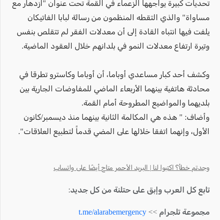
تحديات كبيرة يواجهها الزعماء في القمة تحت عنوان "ازدهار مع
مساواة" والذي التقطه المنظمون من رسالة لبابا الفاتيكان
يلفت فيها انتباه القادة إلى أن معدلات الفقر لم تتقلص بنفس
وتيرة ارتفاع معدلات النمو في بلدانهم خلال العقود الماضية.
وكشف أحد كبار مساعدي أوباما، أن أوباما وكاسترو تطرقا في
محادثة هاتفية بينهما الأربعاء الماضي للمفاوضات الجارية بين
بلديهما والمواضيع المطروحة أمام القمة.
وأضاف: " هذه هي المكالمة الثانية بينهما منذ ديسمبر/كانون
الأول، وإنهما اتفقا خلالها على المضي قدماً لتطبيع العلاقات".
وجدتم خطأ؟ اكتبوا لنا | البريد الأحمر متاح أيضًا على واتساب
تابع كل العرب وإبق على حتلنة من كل جديد:
مجموعة تلجرام >>
t.me/alarabemergency