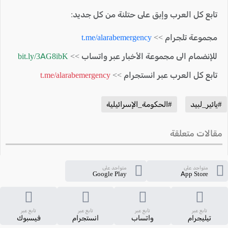
تابع كل العرب وإبق على حتلنة من كل جديد:
مجموعة تلجرام >>
t.me/alarabemergency
للإنضمام الى مجموعة الأخبار عبر واتساب >>
bit.ly/3AG8ibK
تابع كل العرب عبر انستجرام >>
t.me/alarabemergency
#يائير_لبيد
#الحكومة_الإسرائيلية
مقالات متعلقة
متواجد على
متواجد على
Google Play
App Store
تابع عبر
تابع عبر
تابع عبر
تابع عبر
تيليجرام
واتساب
انستجرام
فيسبوك