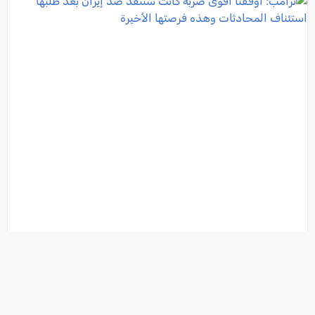
ترامب: أوقفنا أقوى ضربة كانت ستُنفذ ضد إيران بعد
طلبها استئناف المحادثات وهذه فرصتها الأخيرة
فئة:
أخبار
, كل العرب, 2026-08-03 21:17:23