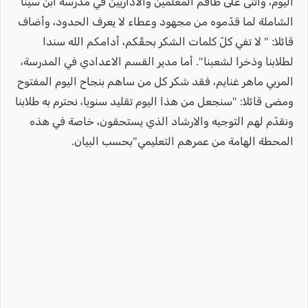
اليوم، وأثنى على طاقم المعلمين والاداريين في مدرسة ابن سينا
الشاملة لما قدّموه من مجهود وعطاء لا يعرف الحدود، وأضاف
قائلا: " لا تفي كلّ كلمات الشكر بحقّكم، أدامكم الله سندا
لطلابنا وذخرا لشعبنا". أما مدير القسم الاعدادي في المدرسة،
المربي ماهر غنايم، فقد شكر كل من ساهم بنجاح اليوم المفتوح
ومضى قائلا: "سنجعل من هذا اليوم تقليد سنويا، نحترم به طلابنا
ونقدّم لهم التوجيه والارشاد الذي يستحقون، خاصة في هذه
المحطة الهامة من عمرهم التعليمي"بحسب البيان.