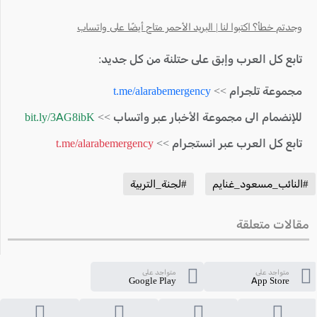
وجدتم خطأ؟ اكتبوا لنا | البريد الأحمر متاح أيضًا على واتساب
تابع كل العرب وإبق على حتلنة من كل جديد:
مجموعة تلجرام >>
t.me/alarabemergency
للإنضمام الى مجموعة الأخبار عبر واتساب >>
bit.ly/3AG8ibK
تابع كل العرب عبر انستجرام >>
t.me/alarabemergency
#النائب_مسعود_غنايم
#لجنة_التربية
مقالات متعلقة
متواجد على
متواجد على
Google Play
App Store