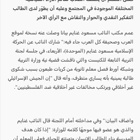
المختلفة الموجودة في المجتمع وعليه أن يطوّر لدى الطالب
التفكير النقدي والحوار والنقاش مع الرأي الآخر
عمم مكتب النائب مسعود غنايم بيانا وصلت عنه نسخة لموقع
العرب وصحيفة كل العرب جاء فيه:" شارك النائب عن الحركة
الإسلامية مسعود غنايم (الموحدة)، الأربعاء، في جلسة لجنة
التربية التابعة للكنيست والتي ناقشت قضية نية وزارة التربية
وشبكة أورط فصل معلم ثانوية من كريات طبعون بسبب شكوى
طالبة يمينية بأنه يساري متطرف، وأنه قال "إن الجيش الإسرائيلي
غير أخلاقي ويرتكب مخالفات غير أخلاقية ضد الفلسطينيين".
واضاف البيان:" وفي مداخلته أمام اللجنة قال النائب غنايم
والذي هو عضو فيها موجهًا كلامه للوزارة: "إذا كان هدف
المدرسة بناء الطالب الإنسان وتهيئته للحياة، فعلى المعلم أن