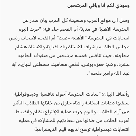
وعودي لكم أنا وباقي المرشحين
وصل الى موقع العرب وصحيفة كل العرب بيان صدر عن
المدرسة الأهلية في مدينة أم الفحم جاء فيه: "جرت اليوم
انتخابات في المدرسة "الأهليه –عتيد" أم الفحم لانتخاب رئيس
مجلس الطلاب، بإشراف الاستاذ زياد اغبارية والاستاذ هشام
محاجنة. حيث تنافس خمسة مرشحين من صفوف الحادية
عشرة، وهم: حمزه يونس، لطفي محاميد، مصطفى اغباريه، آيه
عبد الله وامير ملحم".
وأضاف البيان: "سادت المدرسة أجواء تنافسية وديموقراطية،
سبقتها دعايات انتخابية راقية، حاول من خلالها الطلاب التأثير
على آراء الطلاب. واليوم جرت عملية الإقتراع بنظام وانضباط،
أعرب الطلاب من خلالها عن سعادتهم للمشاركة في عملية
انتخابات ديمقراطية ترسخ لديهم قيم الديمقراطية