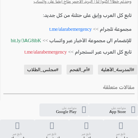
وجدتم خطأ؟ اكتبوا لنا | البريد الأحمر متاح أيضًا على واتساب
تابع كل العرب وإبق على حتلنة من كل جديد:
مجموعة تلجرام >>
t.me/alarabemergency
للإنضمام الى مجموعة الأخبار عبر واتساب >>
bit.ly/3AG8ibK
تابع كل العرب عبر انستجرام >>
t.me/alarabemergency
#المدرسة_الأهلية
#أم_الفحم
#مجلس_الطلاب
مقالات متعلقة
متواجد على
متواجد على
Google Play
App Store
تابع عبر
تابع عبر
تابع عبر
تابع عبر