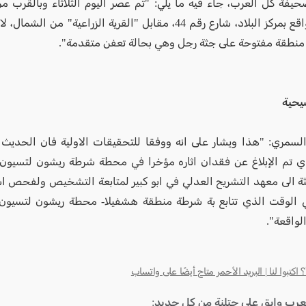
يفة كل العرب، جاء فيه ما يلي: "تم عصر اليوم الثلاثاء وبالقرب 
دغان" الواقع بمركز البلاد، شارع رقم 44، مقابل "القرية الزراعية" من 
 منطقة مفتوحة على جثة رجل وهي بحالة تعفن متقدمة".
يحية
سمري: "هذا ويشار على انه ووفقا للتحقيقات الاولية فان الحديث 
 تم الإبلاغ عن فقدان اثاره مؤخرا في محطة شرطة ريشون لتسيون.
ثة الى معهد التشريح العدلي في ابو كبير لمتابعة التشخيص ولفحص 
ي الوقت الذي تتابع بة شرطة منطقة هشفيلا- محطة ريشون لتسيون
لواقعة".
كتبوا لنا | البريد الأحمر متاح أيضًا على واتساب
لعرب وإبق على حتلنة من كل جديد: