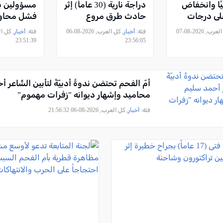
يًا وانخفاض
دراجة نارية (30 عاماً) إثر
مسؤولين ب
ى درجات
حادث طرق مروع
فشل محاول
النظام في إ
, كل العرب, 2026-08-07
فئة:
أخبار
, كل العرب, 2026-08-06
فئة:
أخبار
23:51:39
23:56:05
أمّ الفحم تحتضن ندوةً أدبيّةً لتأبين الشّاعر 
محاميد وإشهار ديوانه "زفرات مهموم"
فئة:
أخبار
, كل العرب, 2026-08-06 21:56:32