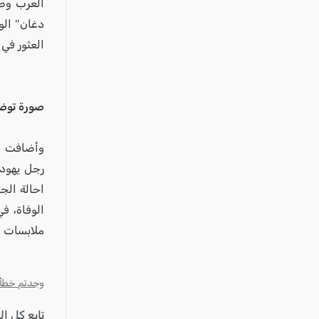
عكا والمنطقة
العرب وصح
كفرياسيف والقضاء
العثور في
مدن الساحل
الجليل الاعلى
المغار والقضاء
صورة توض
الشاغور
وأضافت ال
الرامة والمنطقة
رجل يهودي
المثلث الجنوبي
احالة الج
منطقة الجولان
الوفاة، ف
ملابسات ا
وجدتم خطأ؟ ا
تابع كل ا