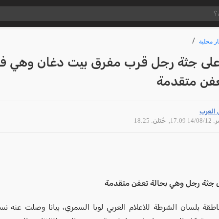
ار محلية
 على جثة رجل قرب مفرق بيت دغان وهي ف
عفن متقدمة
 العرب
14/08 17:09
, حُتلن: 18:25
ى جثة رجل وهي بحالة تعفن متقدمة
طقة بلسان الشرطة للاعلام العربي لوبا السمري، بيانا وصلت عنه ن