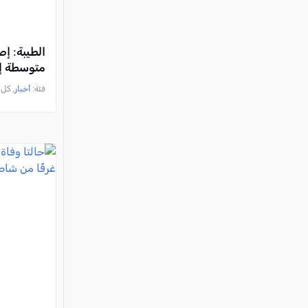
متوسطة إ
فئة:
أخبار
, كل العرب, 