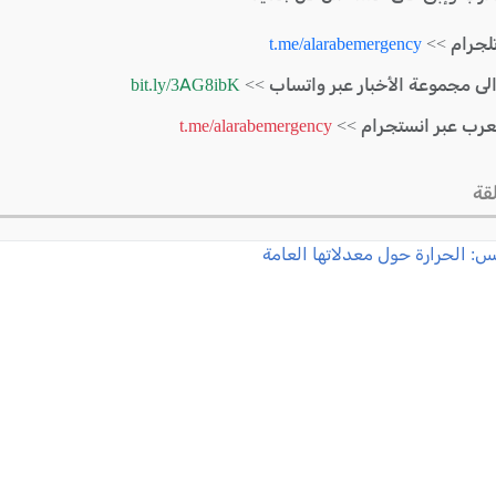
لجرام >>
t.me/alarabemergency
الى مجموعة الأخبار عبر واتساب >>
bit.ly/3AG8ibK
لعرب عبر انستجرام >>
t.me/alarabemergency
قة