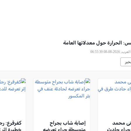
س: الحرارة حول معدلاتها العامة
2026-08-08 06:55:39
خبر
تى محمد
إصابة شاب بجراح
كفرقرع: رج
 جراء حادث
متوسطة جراء تعرضه
خطيرة إثر 