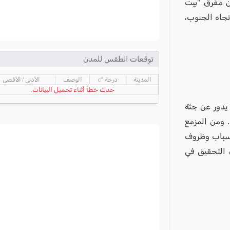
من مفرق "بيت
الشمال، لاتجاه الجنوب،
توقعات الطقس للمدن
المدينة
درجة °c
الوصف
الأدنى / الأقصى
حدث خطأ أثناء تحميل البيانات.
يدور عن جثة
 ومن المزمع
اسباب وظروف
 التحقيق في