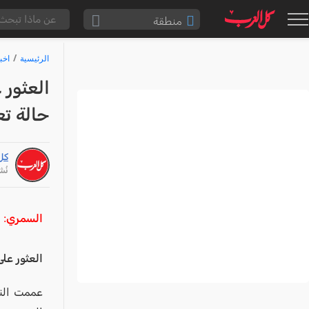
منطقة
الناصرة والقضاء
الرئيسية
اخب
القدس والقضاء
العثور
المثلث الشمالي
حالة ت
وادي عارة
سخنين والمنطقة
كل
حيفا والمنطقة
نُشر: /12
شفاعمرو والقضاء
الضفة الغربية
السمري:
قطاع غزة
العثور عل
النقب
قرى المرج
عممت النا