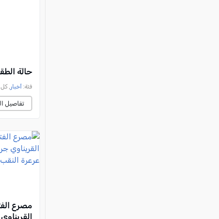
حالة الطق
فئة:
أخبار
, كل العرب, 
تفاصيل ال
مصرع الف
القريناوي