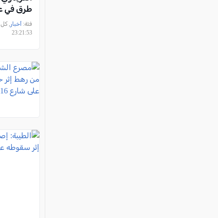
طرق في عر
فئة:
أخبار
23:21:53