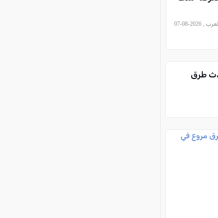
, كل العرب , 2026-08-07
دث طرق