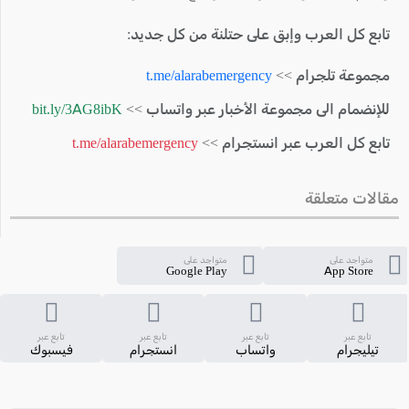
تابع كل العرب وإبق على حتلنة من كل جديد:
مجموعة تلجرام >>
t.me/alarabemergency
للإنضمام الى مجموعة الأخبار عبر واتساب >>
bit.ly/3AG8ibK
تابع كل العرب عبر انستجرام >>
t.me/alarabemergency
مقالات متعلقة
متواجد على
متواجد على
Google Play
App Store
تابع عبر
تابع عبر
تابع عبر
تابع عبر
تيليجرام
واتساب
انستجرام
فيسبوك