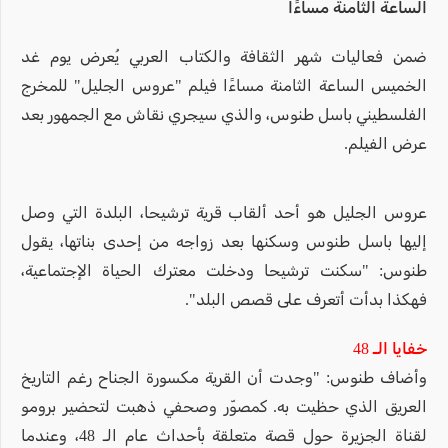
الساعة الثامنة مساءًا
ضمن فعاليات شهر الثقافة والكتاب العربي يُعرض يوم غد
الخميس الساعة الثامنة مساءًا فيلم "عروس الجليل" للمخرج
الفلسطيني باسل طنوس، والذي سيجري نقاش مع الجمهور بعد
عرض الفيلم.
عروس الجليل هو أحد ألقاب قرية ترشيحا، البلدة التي وصل
إليها باسل طنوس وسكنها بعد زواجه من إحدى بناتها، يقول
طنوس: "سكنت ترشيحا ودخلت معترك الحياة الإجتماعية،
فهكذا بدأت أتعرف على قصص البلد".
خفايا الـ 48
وأضاف طنوس: "وجدت أن القرية مكسورة الجناح رغم التاريخ
العريق الذي حظيت به. كمصوّر وصحفي ذهبت لتحضير برومو
لقناة الجزيرة حول قصة متعلقة بأحداث عام الـ 48، وعندما