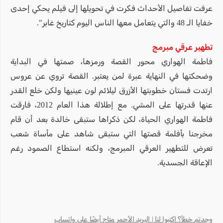
عرفت تفاصيل الأحداث فكرت في تحويلها إلى فيلم يحكي إحدى
خفايا الـ 48 والتي يتعامل معها الناس اليوم كتاريخ غابر".
تطهير عرقي مبرمج
فاطمة الهواري محور القصة ورمزها، صمتها في البداية
وضحكتها في النهاية عبرة لمن يعتبر. القصة تروي عن عروس
ارتدت فستان خطوبتها الأزرق ليلائم لون عينيها ولكن خلع القدر
عنها قدرتها على المشي. مع إطلالة هذا العام 2012، فارقت
فاطمة الهواري الحياة، لكن ذكراها ستبقى خالدة بعد أن قام
مخرجنا بأفلمة قصتها التي ستبقى شاهد على مأساة شعب
تعرض للتطهير العرقي المبرمج، ولكنه استطاع الصمود رغم
الإعاقة الجسدية.
وجدتم خطأ؟ اكتبوا لنا | البريد الأحمر متاح أيضًا على واتساب