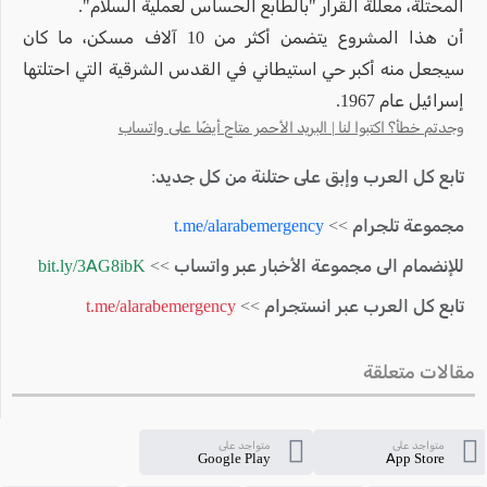
المحتلة، معللة القرار "بالطابع الحساس لعملية السلام".
أن هذا المشروع يتضمن أكثر من 10 آلاف مسكن، ما كان
سيجعل منه أكبر حي استيطاني في القدس الشرقية التي احتلتها
إسرائيل عام 1967.
وجدتم خطأ؟ اكتبوا لنا | البريد الأحمر متاح أيضًا على واتساب
تابع كل العرب وإبق على حتلنة من كل جديد:
مجموعة تلجرام >>
t.me/alarabemergency
للإنضمام الى مجموعة الأخبار عبر واتساب >>
bit.ly/3AG8ibK
تابع كل العرب عبر انستجرام >>
t.me/alarabemergency
مقالات متعلقة
متواجد على
متواجد على
Google Play
App Store