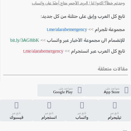
وجدتم خطأ؟ اكتبوا لنا | البريد الأحمر متاح أيضًا على واتساب
تابع كل العرب وإبق على حتلنة من كل جديد:
مجموعة تلجرام >>
t.me/alarabemergency
للإنضمام الى مجموعة الأخبار عبر واتساب >>
bit.ly/3AG8ibK
تابع كل العرب عبر انستجرام >>
t.me/alarabemergency
مقالات متعلقة
متواجد على
متواجد على
Google Play
App Store
تابع عبر
تابع عبر
تابع عبر
تابع عبر
تيليجرام
واتساب
انستجرام
فيسبوك