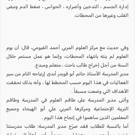
إدارة الجسم ، التدخين وأضراره ، الحواس ، ضغط الدم ونبض
القلب وغيرها من المحطات.
وفي حديث مع مركز العلوم المربي أحمد الفيومي، قال: أن يوم
العلوم لم ينته بانتهاء المحطات، وإنما هو عمل مستمر خلال
السنة من أجل إخراج طالب باحث ، متعلم ومبدع.
مدير المدرسة الأستاذ حاتم أبو قويدر أبدى إرتياحه التام من سير
الفعاليات في هذا اليوم حسب المخطط لها ، وأنه بذلك تحققت
الأهداف التي وضعت مسبقاً .
وأثنى مدير المدرسة على طاقم العلوم في المدرسة وطاقم
التربية الإجتماعية ومركزها المربي علي أبو الهيجاء وجميع
المعلمين الذين ساهموا في إنجاح هذا اليوم .
أما بالنسبة للطلاب فقد صرّح مدير المدرسة: طلاب مدرستنا
يثبتون يوماً بعد يوم ، وهذا ليس جديداً ، أنهم أهلاً للمسؤولية