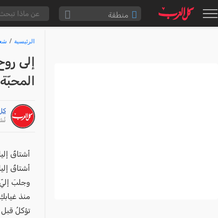
منطقة
الناصرة والقضاء
الرئيسية
شع
القدس والقضاء
إلى روح
المثلث الشمالي
المحبّة
وادي عارة
سخنين والمنطقة
كل
حيفا والمنطقة
نُشر: /10
شفاعمرو والقضاء
الضفة الغربية
أشتاقُ إليك
أشتاقُ إلي
قطاع غزة
وجلبَ إليّ
النقب
منذ غيابكِ
قرى المرج
تؤكلُ قبل 