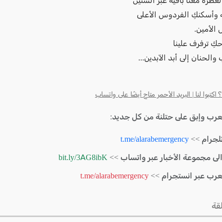
لعطرة معنا باقية عبر السنين
ه وأسكنكِ الفردوس الأعلى
 الأمين.
كِ ترفرف علينا
 والحنان إلى أبد الآبدين...
كتبوا لنا | البريد الأحمر متاح أيضًا على واتساب
لعرب وإبق على حتلنة من كل جديد:
لجرام >>
t.me/alarabemergency
الى مجموعة الأخبار عبر واتساب >>
bit.ly/3AG8ibK
لعرب عبر انستجرام >>
t.me/alarabemergency
قة