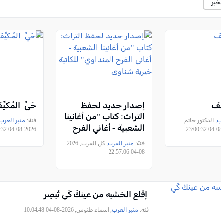
خبر
ِفَ
إصدار جديد لحفظ
حَيِّ المُكيِّ
التراث: كتاب "من أغانينا
ب
, الدكتور حاتم
فئة:
منبر العرب
الشعبية - أغاني الفرح
2026-08-04 11:39:32
المنداوي" للكاتبة خيرية
فئة:
منبر العرب
, كل العرب, 2026-
شناوي
08-04 22:57:06
إقلع الخشبه من عينكَ كَي تُبصِر
فئة:
منبر العرب
, أسماء طنوس, 2026-08-04 10:04:48