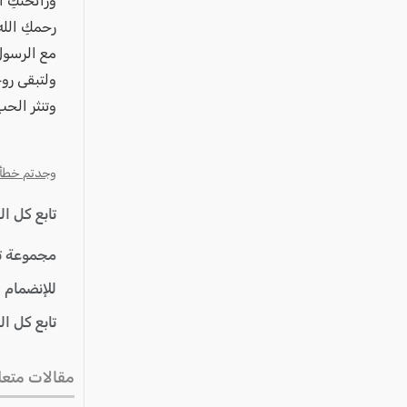
ورائحتكِ ا
رحمكِ الل
مع الرسول
ولتبقى روح
وتنثر الحب
وجدتم خطأ؟ ا
تابع كل ا
مجموعة ت
للإنضمام 
تابع كل ا
مقالات متعل