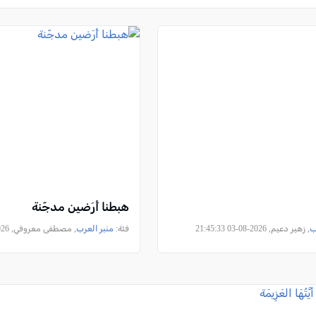
هبطنا أَرَضين مدجّنة
ب
, زهير دعيم, 2026-08-03 21:45:33
فئة:
منبر العرب
, مصطفى معروفي, 2026-08-03 08:48:45