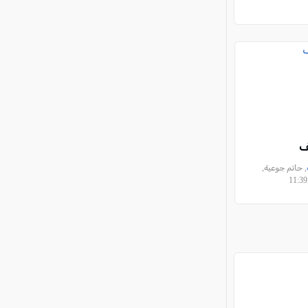
فَ
, حاتم جوعية,