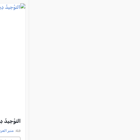
التوْحِيدُ دِي
فئة:
منبر العر