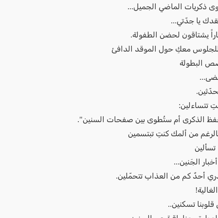
وى ذكريات الماضي الجميل...
قدك يا جدّتي...
اراً يشتاقون لحضن الطفولة.
لجلوس معكِ حول الموقد الدافئ
صص البطولة
ضى...
حدّثين.
ِ تتساءلين:
ظ الذكرى أم ستُطوى بين صفحات السنين".
بالرغم من ألمك كنتِ تبتسمين
تسألين
بار الجَنين...
ي أحدٌ كم من العذابِ تتحمّلين.
لغالية!
 قلوبنا تسكنين..