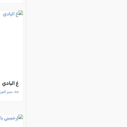
عَ اليادي
فئة:
منبر العر