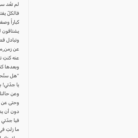
عكا والمنطقة
لم تعُد س
كفرياسيف والقضاء
فالكلّ يفت
كباراً وصغ
مدن الساحل
يشتاقون ل
الجليل الاعلى
وتبادل ق
المغار والقضاء
عن زمن ٍم
الشاغور
عنه كنتِ ت
الرامة والمنطقة
وبعدها كنت
"هل ستُحف
المثلث الجنوبي
يا جدّتي! 
منطقة الجولان
وعن حالنا 
وحتى عن أخ
دون أن يدر
فيا جدّتي ا
ما زلتِ في