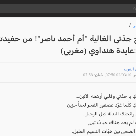
ر
 جدّتي الغالية "أم أحمد ناصر"! من حفيدت
:عايدة هنداوي (مغربي)
 العرب
02/03 07:50
, حُتلن: 07:58
ِ يا جدّتي وقلبي أرهقه الأنين...
كِ كلّما غرّد عصفور الفجر لحناً حزين
 رائحتكِ النديّة قبل الرحيل.
 لم يعد هناك حباتُ تين ٍ
الضحى بين هبّات النسيم العليل.