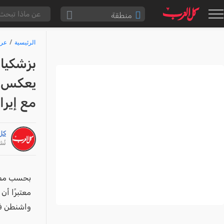
منطقة
الناصرة والقضاء
الرئيسية
عرب
القدس والقضاء
بزشكيان
المثلث الشمالي
يعكس نه
وادي عارة
مع إيرا
سخنين والمنطقة
حيفا والمنطقة
كل
شفاعمرو والقضاء
نُشر: /26
الضفة الغربية
قطاع غزة
بحسب مصاد
النقب
معتبرًا أ
واشنطن في
قرى المرج