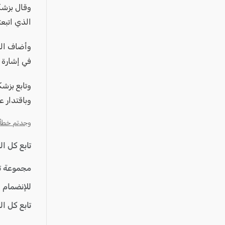
عكا والمنطقة
وقال بزشك
كفرياسيف والقضاء
الذي اتبعت
مدن الساحل
الجليل الاعلى
في إشارة إ
المغار والقضاء
وتابع بزشك
الشاغور
وباقتدار 
الرامة والمنطقة
وجدتم خطأ؟ ا
المثلث الجنوبي
منطقة الجولان
تابع كل ا
مجموعة ت
للإنضمام 
تابع كل ا