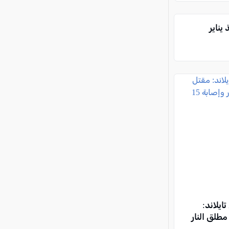
ناير
ايلاند:
طلق النار