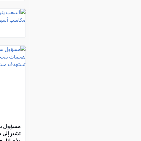
مسؤول سعو
تشير إلى 
وفصائل ع