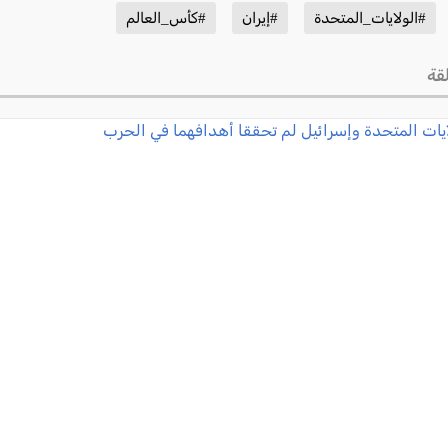
#الولايات_المتحدة
#إيران
#كأس_العالم
قة