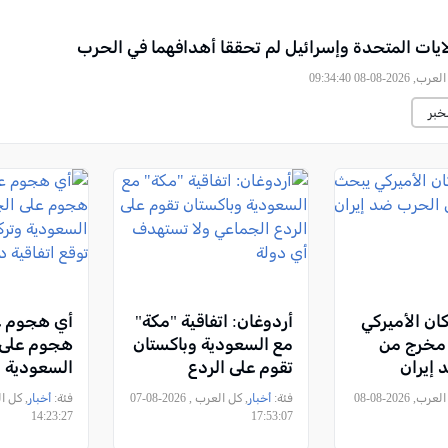
ولايات المتحدة وإسرائيل لم تحققا أهدافهما في الحرب
2026-08-08 09:34:40
خبر
ان الأميركي
أردوغان: اتفاقية "مكة"
أي هجوم ع
مخرج من
مع السعودية وباكستان
هجوم على ا
إيران
تقوم على الردع
السعودية و
الجماعي ولا تستهدف
وباكستان تو
, كل العرب, 2026-08-08
فئة:
أخبار
, كل العرب , 2026-08-07
فئة:
أخبار
أي دولة
دفاع مشتر
14:23:27
17:53:07