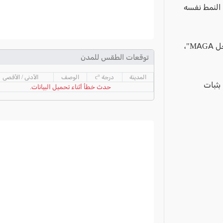
النمط نفسه
وأضاف الرئيس الإيراني أن هذه الممارسات، وفقًا لوصفه، تمثل "تكتيكاتهم من أجل MAGA"،
توقعات الطقس للمدن
المدينة
درجة °c
الوصف
الأدنى / الأقصى
بثبات
حدث خطأ أثناء تحميل البيانات.