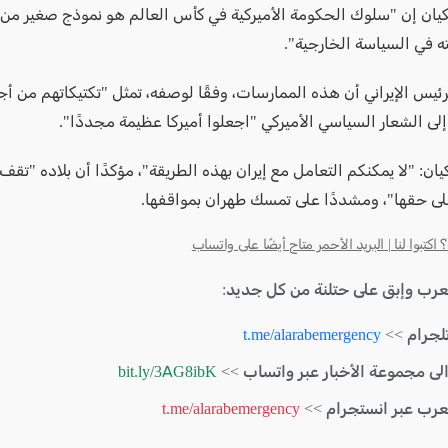
يان إن "سلوك الحكومة الأميركية في كأس العالم هو نموذج صغير من 
ه في السياسة الخارجية".
لى الشعار السياسي الأميركي "اجعلوا أميركا عظيمة مجددًا".
يان: "لا يمكنكم التعامل مع إيران بهذه الطريقة"، مؤكدًا أن بلاده "تقف 
على حقها"، ومشددًا على تمسك طهران بمواقفها.
كتبوا لنا | البريد الأحمر متاح أيضًا على واتساب
لعرب وإبق على حتلنة من كل جديد:
لجرام >>
t.me/alarabemergency
الى مجموعة الأخبار عبر واتساب >>
bit.ly/3AG8ibK
لعرب عبر انستجرام >>
t.me/alarabemergency