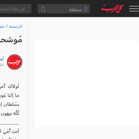
منطقة
الناصرة والقضاء
الرئيسية
شع
القدس والقضاء
مُوشحات
المثلث الشمالي
وادي عارة
أس
سخنين والمنطقة
نُشر: /26
حيفا والمنطقة
شفاعمرو والقضاء
لَولاكِ أُ
ما إلنا عَ
الضفة الغربية
بسُلطان إب
قطاع غزة
كُلُّه بيهو
النقب
________
قرى المرج
أنتِ أُمّي 