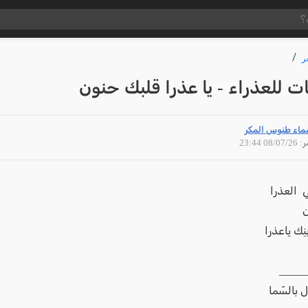
ر
 للعذراء - يا عذرا قلبك حنون
ماء طنوس المكر
08/07 23:44
مي العذرا
ون
نِك ياعذرا
ن
_____
ال بالسّما