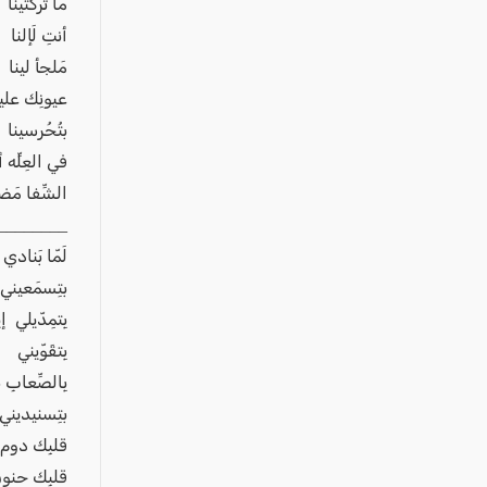
عكا والمنطقة
ما ترَكْتينا
أنتِ لَإلنا
كفرياسيف والقضاء
مَلجأ لينا
مدن الساحل
عيونِك علينا
الجليل الاعلى
بتُحُرسينا
المغار والقضاء
في العِلِّه 
الشِّفا م
الشاغور
________
الرامة والمنطقة
لَمّا بَنادي 
المثلث الجنوبي
بتِسمَعيني
منطقة الجولان
بِتمِدّيلي إ
بِتقَوّيني
بِالصِّعابِ 
بتِسنيديني
قلبِك دوم ب
قلبِك حنو