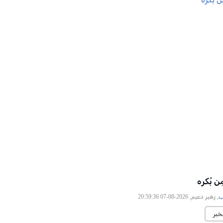
ن بُكره
ب
, زهير دعيم, 2026-08-07 20:59:36
خبر