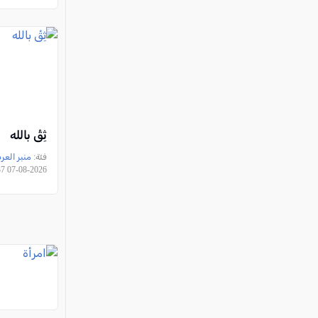
ثِقْ بالله
فئة:
منبر العر
2026-08-07 18:10:37