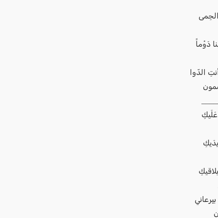
 الحِمى
 دَوْماً
أنتِ الدّوا
َضمون
____
عَلَيكِ
يدَيكِ
بلاقيكِ
يِرعاني
ن