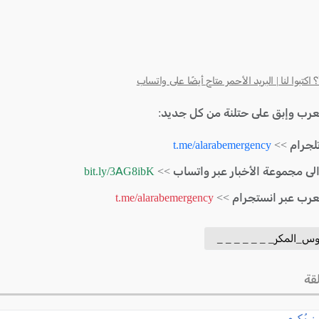
كتبوا لنا | البريد الأحمر متاح أيضًا على واتساب
لعرب وإبق على حتلنة من كل جديد:
لجرام >>
t.me/alarabemergency
الى مجموعة الأخبار عبر واتساب >>
bit.ly/3AG8ibK
لعرب عبر انستجرام >>
t.me/alarabemergency
س_المكر_ _ _ _ _ _ _
قة