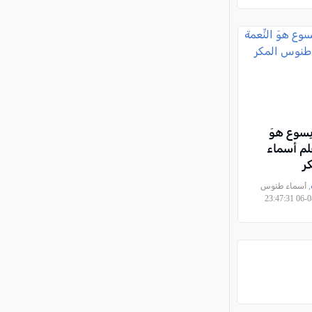
وع هوَ
قلم أسماء
كر
, أسماء طنوس