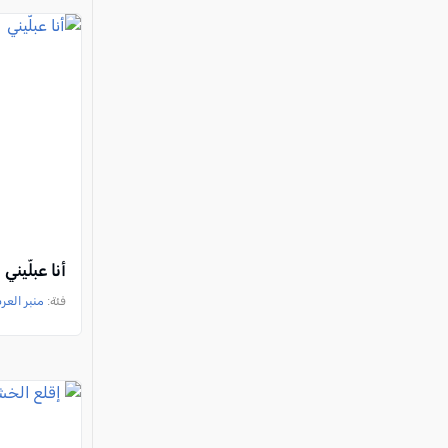
أنا عبلّيني
فئة:
منبر العر