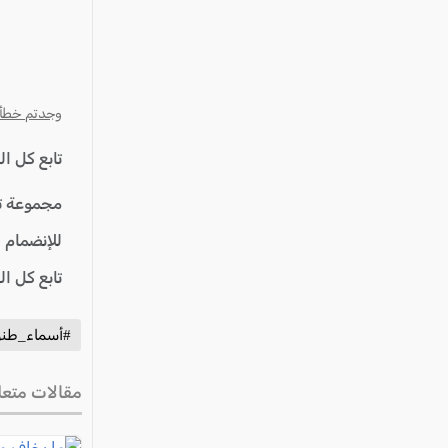
وجدتم خطأ؟ ا
تابع كل ا
مجموعة ت
للإنضمام 
تابع كل ا
#أسماء_طنو
مقالات متعل