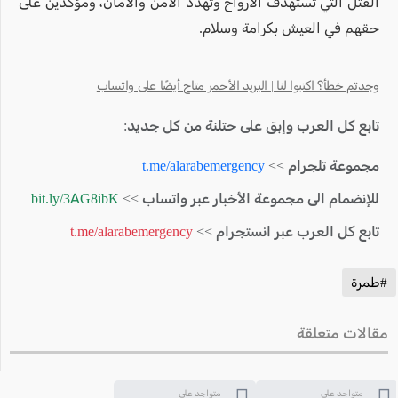
القتل التي تستهدف الأرواح وتهدد الأمن والأمان، ومؤكدين على
حقهم في العيش بكرامة وسلام.
وجدتم خطأ؟ اكتبوا لنا | البريد الأحمر متاح أيضًا على واتساب
تابع كل العرب وإبق على حتلنة من كل جديد:
مجموعة تلجرام >>
t.me/alarabemergency
للإنضمام الى مجموعة الأخبار عبر واتساب >>
bit.ly/3AG8ibK
تابع كل العرب عبر انستجرام >>
t.me/alarabemergency
#طمرة
مقالات متعلقة
متواجد على
متواجد على