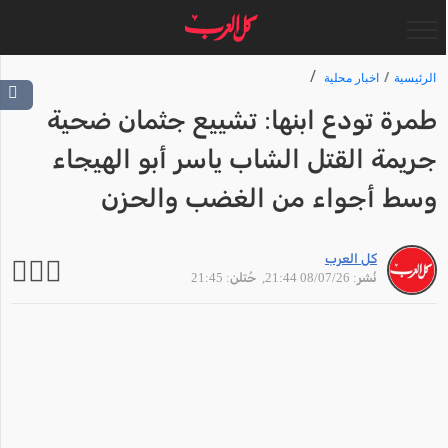
الرئيسية
اخبار محلية
طمرة تودع ابنها: تشييع جثمان ضحية
جريمة القتل الشاب ياسر أبو الهيجاء
وسط أجواء من الغضب والحزن
كل العرب
نُشر: 08/07/26 21:44
, حُتلن: 21:45