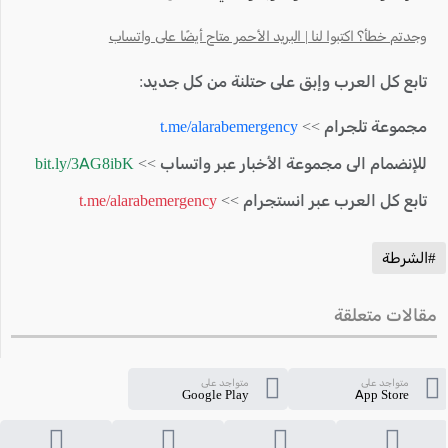
وجدتم خطأ؟ اكتبوا لنا | البريد الأحمر متاح أيضًا على واتساب
تابع كل العرب وإبق على حتلنة من كل جديد:
مجموعة تلجرام >>
t.me/alarabemergency
للإنضمام الى مجموعة الأخبار عبر واتساب >>
bit.ly/3AG8ibK
تابع كل العرب عبر انستجرام >>
t.me/alarabemergency
#الشرطة
مقالات متعلقة
متواجد على
متواجد على
Google Play
App Store