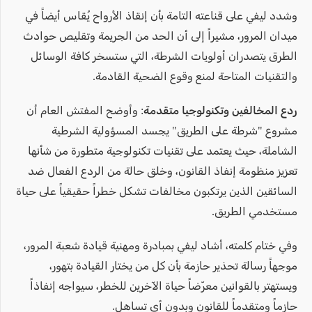
وشدد ليفي على قناعته التامة بأن إنقاذ الأرواح يُقاس أيضاً في
ميدان المرور، مشيراً إلى أن الحد من الجريمة وتقليص حوادث
الطرق يتصدران أولويات الشرطة، التي ستسخر كافة الوسائل
والتقنيات المتاحة لمنع وقوع الضحية القادمة.
ردع المخالفين وتكنولوجيا متقدمة:
وأوضح المفتش العام أن
مشروع "شرطة على الطريق" يجسد المسؤولية الشرطية
الشاملة، حيث يعتمد على تقنيات تكنولوجية متطورة من شأنها
تعزيز منظومة إنفاذ القانون، وخلق حالة من الردع الفعال ضد
السائقين الذين يرتكبون مخالفات تشكل خطراً حقيقياً على حياة
مستخدمي الطريق.
وفي ختام كلمته، أشاد ليفي بمبادرة ومهنية قيادة شعبة المرور،
موجهاً رسالة تحذير حازمة بأن كل من يختار القيادة بتهور،
ويستهتر بالقوانين معرّضاً حياة الآخرين للخطر، سيواجه إنفاذاً
حازماً ومتقدماً للقانون وبدون أي تساهل.