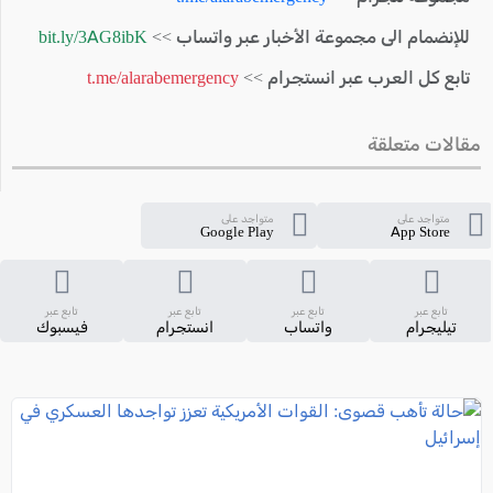
للإنضمام الى مجموعة الأخبار عبر واتساب >>
bit.ly/3AG8ibK
تابع كل العرب عبر انستجرام >>
t.me/alarabemergency
مقالات متعلقة
متواجد على
متواجد على
Google Play
App Store
تابع عبر
تابع عبر
تابع عبر
تابع عبر
تيليجرام
واتساب
انستجرام
فيسبوك