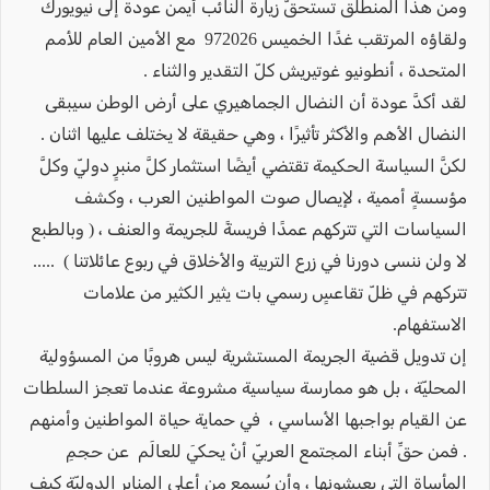
ومن هذا المنطلق تستحقُّ زيارة النائب أيمن عودة إلى نيويورك
ولقاؤه المرتقب غدًا الخميس 972026 مع الأمين العام للأمم
المتحدة ، أنطونيو غوتيريش كلّ التقدير والثناء .
لقد أكدَّ عودة أن النضال الجماهيري على أرض الوطن سيبقى
النضال الأهم والأكثر تأثيرًا ، وهي حقيقة لا يختلف عليها اثنان .
لكنَّ السياسةَ الحكيمة تقتضي أيضًا استثمار كلَّ منبرٍ دوليّ وكلَّ
مؤسسةٍ أممية ، لإيصال صوت المواطنين العرب ، وكشف
السياسات التي تتركهم عمدًا فريسةً للجريمة والعنف ، ( وبالطبع
لا ولن ننسى دورنا في زرع التربية والأخلاق في ربوع عائلاتنا ) .....
تتركهم في ظلّ تقاعسٍ رسمي بات يثير الكثير من علامات
الاستفهام.
إن تدويل قضية الجريمة المستشرية ليس هروبًا من المسؤولية
المحليّة ، بل هو ممارسة سياسية مشروعة عندما تعجز السلطات
عن القيام بواجبها الأساسي ، في حماية حياة المواطنين وأمنهم
. فمن حقِّ أبناء المجتمع العربيّ أنْ يحكيَ للعالَم عن حجمِ
المأساة التي يعيشونها ، وأن يُسمع من أعلى المنابر الدوليّة كيف