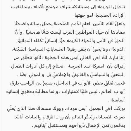
تتحوّل الجريمة إلى وسيلة لاستنزاف مجتمعٍ بأكمله ، بينما تغيب
الإرادة الحقيقية لمواجهتها.
ولعلَّ لقاء الأمين العام للأمم المتحدة يحمل رسالة واضحةً
مفادها أن حياة المواطنين العرب ليست شأنًا هامشيًا ، وأنَّ
الحقَّ في الأمن والحياةِ الكريمةِ حقٌ إنسانيٌّ تكفله المواثيق
الدولية ، ولا يجوزُ أن يبقى رهينةَ الحساباتِ السياسية الضيّقة.
إننا نبارك لكَ اخي الغالي ايمن هذه الخطوة ، لأنها تنطلق من
إدراكٍ بأن المعركة ضد الجريمة ، تحتاج إلى كل أدوات النضال
الشعبيّ والسياسيّ والقانونيّ والإعلاميّ بل والدولي ايضًا .
فحين تُغلقُ بعض الأبواب في الداخل ، يصبحُ من الواجب طرق
أبواب العالم ، ليس طلبًا لامتيازات ، وإنما مطالبةً بحقوقٍ إنسانية
أساسية .
بوركتَ اخي الجميل أيمن عودة ، وبورك مسعاك هذا الذي يُعلّي
صوت الضحايا ، ويُذكّر العالم بأن وراء الأرقام والبيانات أناسًا
يدفعون ثمن الإهمال بأرواحهم وبمستقبل أبنائهم .