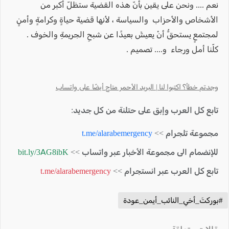
نعم .... ونحن على يقين بأنّ هذه القضية ستظلّ أكبر من
الأشخاص والأحزاب والسياسة ، لأنها قضيةَ حياةٍ وكرامةٍ وأمنٍ
لمجتمعٍ يستحقُّ أنْ يعيشَ بعيدًا عن شبحِ الجريمةِ والخوف .
كلّنا أمل ورجاء و.... تصميم .
وجدتم خطأ؟ اكتبوا لنا | البريد الأحمر متاح أيضًا على واتساب
تابع كل العرب وإبق على حتلنة من كل جديد:
مجموعة تلجرام >>
t.me/alarabemergency
للإنضمام الى مجموعة الأخبار عبر واتساب >>
bit.ly/3AG8ibK
تابع كل العرب عبر انستجرام >>
t.me/alarabemergency
#بوركتَ_أخي_النائب_أيمن_عودة