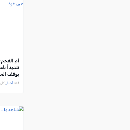
أم الفحم:
تنديداً با
بوقف الح
فئة:
أخبار
, كل العرب, 