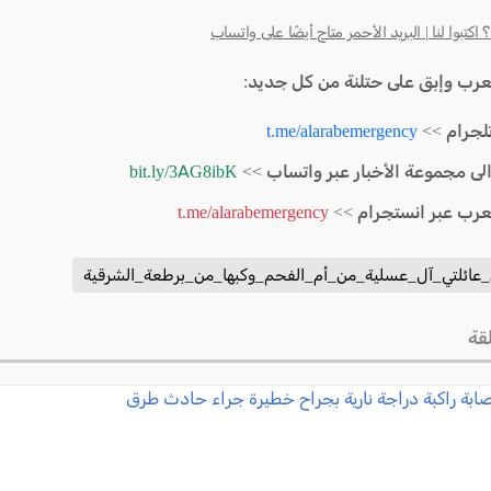
كتبوا لنا | البريد الأحمر متاح أيضًا على واتساب
لعرب وإبق على حتلنة من كل جديد:
لجرام >>
t.me/alarabemergency
الى مجموعة الأخبار عبر واتساب >>
bit.ly/3AG8ibK
لعرب عبر انستجرام >>
t.me/alarabemergency
_عائلتي_آل_عسلية_من_أم_الفحم_وكبها_من_برطعة_الشرقية
قة