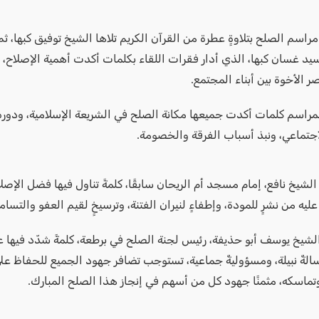
راسم الصلح بتلاوةٍ عطرة من القرآن الكريم تلاها الشيخ توفيق كبها، ثم 
يد غسان كبها، الذي أدار فقرات اللقاء بكلمات أكدت أهمية الإصلاح، 
صر الأخوة بين أبناء المجتمع.
مراسم كلمات أكدت جميعها مكانة الصلح في الشريعة الإسلامية، ودوره
اجتماعي، ونبذ أسباب الفرقة والخصومة.
لشيخ نافع، إمام مسجد أم الريحان سابقًا، كلمةً تناول فيها فضل الإصلا
عليه من نشرٍ للمودة، وإطفاءٍ لنيران الفتنة، وترسيخٍ لقيم العفو والتسام
الشيخ يوسف أبو حذيفة، رئيس لجنة الصلح في برطعة، كلمةً شدّد فيها ع
سالةٌ نبيلة، ومسؤوليةٌ جماعية، تستوجب تضافر جهود الجميع للحفاظ ع
تماسكه، مثمنًا جهود كل من أسهم في إنجاز هذا الصلح المبارك.