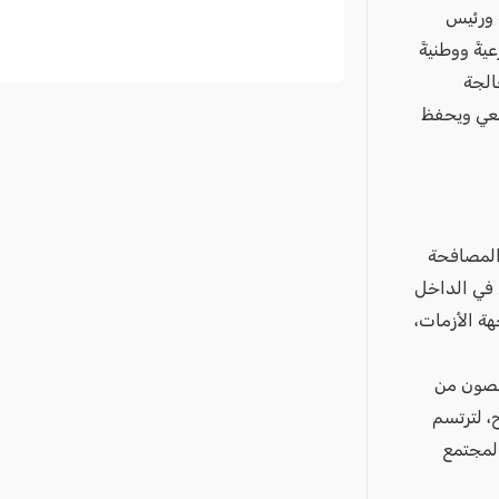
 ورئيس
ةً ووطنيةً
الجة
تمعي ويحفظ
 المصافحة
 في الداخل
هة الأزمات،
خلصون من
، لترتسم
المجتمع