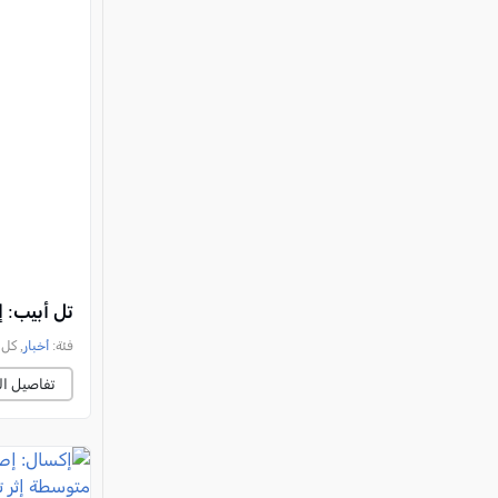
تل أبيب: 
فئة:
أخبار
, كل العرب, 
تفاصيل ال