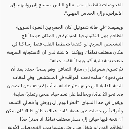
الفحوصات فقط، بل نحن نعالج الناس. نستمع إلى روايتهم، إلى
الأعراض، وإلى الحدس المهني".
ويضيف: "في حالة شموئيل، كان الجمع بين الخبرة السريرية
للطاقم وبين التكنولوجيا المتوفرة في المكان هو ما أتاح
التشخيص السريع. لو اكتفينا بتخطيط القلب فقط، ربما كنا في
مكان مختلف تمامًا". ويؤكد: "لا شك لدي أن الاستجابة السريعة
منعت نوبة قلبية أكبر وربما أنقذت حياته".
تمّ تسريح شموئيل إلى منزله للتعافي، وهو بصحة جيدة بعد أن
بقي نحو 48 ساعة تحت المراقبة في المستشفى. وفي أعقاب
النوبة القلبية التي مرّ بها، غيّر عاداته تمامًا، إذ توقّف عن التدخين
بعد نحو 20 عامًا، ويحافظ على نمط حياة صحي وتغذية سليمة.
ويقول في هذا السياق: "أنظر اليوم إلى زوجتي وأطفالي التسعة
وأدرك أنني حصلت على هدية. كانت هناك دقائق قليلة كان يمكن
أن تتجه فيها حياتي إلى مسار مختلف تمامًا. أنا ممتنّ جدًا
للطاقم الذي لم يتخلَّ عني، حتى عندما بدت الفحوصات الأولية