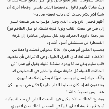
أضاف شموئيل: "تغيّر الجو خلال ثوانٍ. قبل دقائق قليلة كنتُ ما
زلتُ هادئًا لأنهم قالوا إن تخطيط القلب طبيعي. وفجأة أدرك أن
شيئًا أكبر بكثير يحدث. كان ذلك لحظة صادمة".
أظهر فحص التروبونين، الذي وصل مؤشرات غير طبيعية تشير
إلى ضرر في عضلة القلب ونوبة قلبية نشطة. تواصل الطاقم فورًا
مع نجمة داوود الحمراء، وتم نقل شموئيل مباشرة إلى غرفة
القسطرة في مستشفى أسوتا أشدود.
بحسب الدكتور أبو عمر، فإن حالة شموئيل تُجسّد واحدة من
الأخطاء الشائعة لدى الفرق الطبية، وهي الافتراض بأن تخطيط
قلب سليم ينفي تمامًا وجود مشكلة قلبية. يقول أبو عمر: "في
الحالات القلبية، كل دقيقة مهمة، والتأخير في التشخيص قد
يكلّف حياة إنسان أو يسبب ضررًا لا يمكن إصلاحه. كثيرون
يعتقدون أنه إذا كان تخطيط القلب طبيعيًا فكل شيء بخير، لكن
هذا ليس صحيحًا دائمًا".
ويشرح: "هناك حالات يكون فيها الحدث القلبي في مرحلة مبكرة
أو يتطور بطريقة لا تظهر فورًا في الفحص. لذلك نحن لا نجري