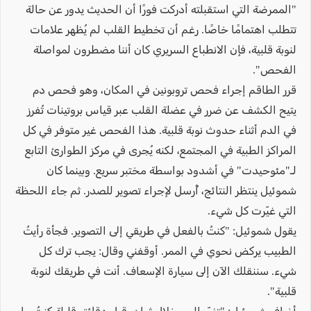
"الممرضة التي استقبلته أدركت فورًا أن الحديث يدور عن حالة
تتطلب اهتمامًا خاصًا. رغم أن تخطيط القلب لم يُظهر علامات
لنوبة قلبية، فإن الانطباع السريري كان أننا مضطرون لمواصلة
الفحص".
قرر الطاقم إجراء فحص تروبونين في المكان، وهو فحص دم
يتيح الكشف عن ضرر في عضلة القلب عبر قياس بروتينات تُفرز
في الدم أثناء حدوث نوبة قلبية. هذا الفحص غير متوفر في كل
المراكز الطبية في المجتمع، لكنه يُجرى في مركز الطوارئ التابع
لـ"مئوحيدت" في أشدود بواسطة مختبر سريع. وبينما كان
شموئيل ينتظر النتائج، أُرسل لإجراء تصوير للصدر. ثم جاء اللحظة
التي غيّرت كل شيء.
يقول شموئيل: "كنتُ بالفعل في طريقي إلى التصوير. فجأة رأيتُ
الطبيب يركض نحوي في الممر. أوقفني وقال: يجب ترك كل
شيء. سننقلك الآن إلى سيارة الإسعاف. أنت في طريقك لنوبة
قلبية".