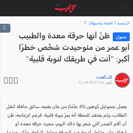
الرئيسية
اقتصاد واستهلاك
ظنّ أنها حرقة معدة والطبيب
ممول
أبو عمر من مئوحيدت شخّص خطرًا
أكبر: "أنت في طريقك لنوبة قلبية"
كل العرب
نُشر: 08/07/26 12:28
يعمل شموئيل كوهين (49 عامًا) من غان يفنيه، سائق حافلة لنقل
الطلاب، ولم يعتقد للحظة أنه يمرّ بنوبة قلبية. فرغم انزعاجه، ظن
أن آلام الصدر التي شعر بها ذلك اليوم، مجرد حرقة معدة أو
إرهاق عابر. وتناول أدوية ضد الحرقة وحاول الراحة، ولكن عندما