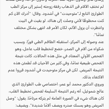
لم تختفِ الآلام قرر الذهاب رفقة زوجته إستير إلى مركز الطب
الطوارئ التابع لـ"مئوحيدت" في أشدود. وقال: "أدرك الآن كم
كنت محظوظًا لأنني وصلت إلى هناك. لو بقيت في البيت
وانتظرت أن يزول الألم، لكان الأمر قد انتهى بشكل مختلف
تمامًا".
عند وصوله إلى المركز، استقبله الطاقم الطبي فورًا. وبسبب
شكواه من آلام في الصدر، خضع لتخطيط قلب عاجل، وهو
الفحص الأولي المعتاد في مثل هذه الحالات. كانت نتيجة
الفحص طبيعية تمامًا، وفي كثير من الأحيان قد تُطمئن هذه
النتيجة المريض. لكن في مركز مئوحيدت في أشدود قرروا عدم
الاكتفاء بذلك.
ويروي الدكتور محمد أبو عمر، اختصاصي طب الطوارئ الذي
عالج شموئيل، أنه رغم النتيجة السليمة لفحص تخطيط القلب،
كان هناك شيء في الصورة العامة لم يتركه مرتاحًا. يقول: "وصل
المريض وهو يمسك صدره ويصف آلامًا شديدة". ويضيف: