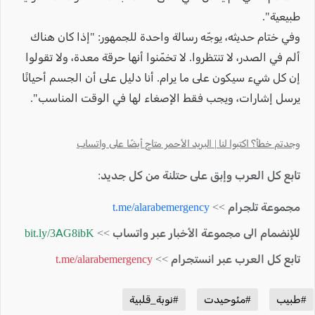
طبيعية".
وفي ختام حديثه، يوجّه رسالة واحدة للجمهور: "إذا كان هناك
ألم في الصدر، لا تنتظروا. لا تخمّنوا أنها حرقة معدة، ولا تقولوا
إن كل شيء سيكون على ما يرام. أنا دليل على أن الجسم أحيانًا
يرسل إشارات، ويجب فقط الإصغاء لها في الوقت المناسب".
وجدتم خطأ؟ اكتبوا لنا | البريد الأحمر متاح أيضًا على واتساب
تابع كل العرب وإبق على حتلنة من كل جديد:
مجموعة تلجرام >>
t.me/alarabemergency
للإنضمام الى مجموعة الأخبار عبر واتساب >>
bit.ly/3AG8ibK
تابع كل العرب عبر انستجرام >>
t.me/alarabemergency
#طبيب
#مئوحيدت
#نوبة_قلبية