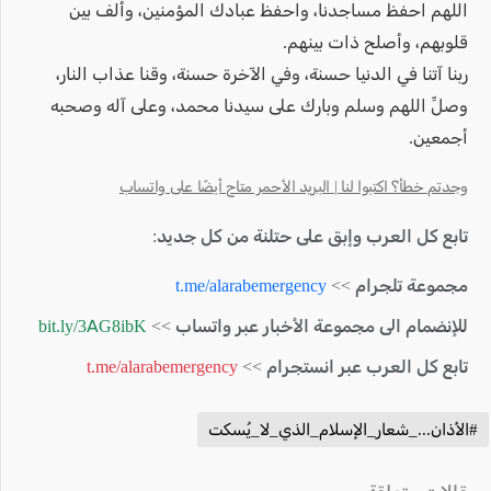
اللهم احفظ مساجدنا، واحفظ عبادك المؤمنين، وألف بين
قلوبهم، وأصلح ذات بينهم.
ربنا آتنا في الدنيا حسنة، وفي الآخرة حسنة، وقنا عذاب النار،
وصلِّ اللهم وسلم وبارك على سيدنا محمد، وعلى آله وصحبه
أجمعين.
وجدتم خطأ؟ اكتبوا لنا | البريد الأحمر متاح أيضًا على واتساب
تابع كل العرب وإبق على حتلنة من كل جديد:
مجموعة تلجرام >>
t.me/alarabemergency
للإنضمام الى مجموعة الأخبار عبر واتساب >>
bit.ly/3AG8ibK
تابع كل العرب عبر انستجرام >>
t.me/alarabemergency
#الأذان..._شعار_الإسلام_الذي_لا_يُسكت