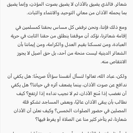
شعائر. فالذي يضيق بالأذان لا يضيق بصوت المؤذن، وإنما يضيق
بما يحمله الأذان من معاني التوحيد والانتماء والثبات.
ومع ذلك فإننا، ونحن نرفض كل مساس بحقنا كمسلمين في
إقامة شعائرنا، نؤكد أن موقفنا ينطلق من حقنا الثابت في حرية
العبادة، ومن تمسكنا بقيم العدل والكرامة، ومن إيماننا بأن
الشعائر الدينية ليست منحة من أحد، بل حق أصيل لا يجوز
الانتقاص منه.
ولكن، عباد الله، تعالوا لنسأل أنفسنا سؤالًا صريحًا: هل يكفي أن
ندافع عن صوت الأذان، بينما يضعف أثره في حياتنا؟ هل يكفي
أن نغضب إذا مُنع الأذان، ثم لا نجيب نداءه إذا ارتفع؟ كيف
نطالب بأن يبقى الأذان عاليًا، وبعض المساجد تشكو قلة
المصلين في حضور الصلوات الخمس؟ وكيف نعلن أن الأذان
شعارنا، ثم يتأخر كثير منا عن الصلاة أو يفرط فيها؟