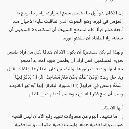
إن الأذان هو أول ما يلامس سمع المولود، وآخر ما يودع به
المؤمن في قبره، وهو الصوت الذي تعاقبت عليه الأجيال منذ
أربعة عشر قرنًا، فلم تستطع السيوف أن تسكته، ولا السجون أن
تمنعه، ولا الطغاة أن يطفئوا نوره.
ولهذا لم يكن مستغربًا أن يكون الأذان هدفًا لكل من أراد طمس
هوية المسلمين. فمن أراد أن يطمس هوية أمة، بدأ بمحو
معالمها، وإضعاف رموزها، والتضييق على شعائرها. ولذلك يقول
ربنا جل وعلا: ﴿وَمَنْ أَظْلَمُ مِمَّنْ مَنَعَ مَسَاجِدَ اللَّهِ أَنْ يُذْكَرَ فِيهَا
اسْمُهُ وَسَعَى فِي خَرَابِهَا﴾ (114,سورة البقرة). إنها آية تهز القلوب،
وتبين أن منع ذكر الله في بيوته من أعظم صور الظلم.
أيها الأحبة...
إن ما نشهده اليوم من محاولات تقييد رفع الأذان ليس قضية
صوت، وإنما قضية هوية، وليست قضية مكبرات، وإنما قضية