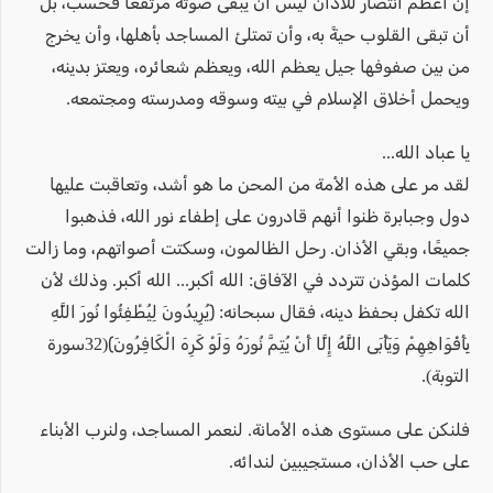
إن أعظم انتصار للأذان ليس أن يبقى صوته مرتفعًا فحسب، بل
أن تبقى القلوب حيةً به، وأن تمتلئ المساجد بأهلها، وأن يخرج
من بين صفوفها جيل يعظم الله، ويعظم شعائره، ويعتز بدينه،
ويحمل أخلاق الإسلام في بيته وسوقه ومدرسته ومجتمعه.
يا عباد الله...
لقد مر على هذه الأمة من المحن ما هو أشد، وتعاقبت عليها
دول وجبابرة ظنوا أنهم قادرون على إطفاء نور الله، فذهبوا
جميعًا، وبقي الأذان. رحل الظالمون، وسكتت أصواتهم، وما زالت
كلمات المؤذن تتردد في الآفاق: الله أكبر... الله أكبر. وذلك لأن
الله تكفل بحفظ دينه، فقال سبحانه: ﴿يُرِيدُونَ لِيُطْفِئُوا نُورَ اللَّهِ
بِأَفْوَاهِهِمْ وَيَأْبَى اللَّهُ إِلَّا أَنْ يُتِمَّ نُورَهُ وَلَوْ كَرِهَ الْكَافِرُونَ﴾(32سورة
التوبة).
فلنكن على مستوى هذه الأمانة. لنعمر المساجد، ولنرب الأبناء
على حب الأذان، مستجيبين لندائه.