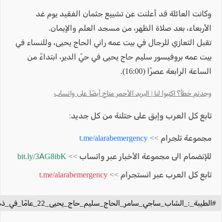
وكانت العائلة قد أعلنت عن تشييع جثمان الفقيد يوم غد
الأربعاء، بعد صلاة الظهر، من مسجد العلم والإيمان.
تقبل التعازي للرجال في بيت عمه راني الحاج يحيى، وللنساء في
بيت عمه بروفيسور سليم حاج يحيى في حيّ الدير، ابتداءً من
الساعة الرابعة عصرًا (16:00).
وجدتم خطأ؟ اكتبوا لنا | البريد الأحمر متاح أيضًا على واتساب
تابع كل العرب وإبق على حتلنة من كل جديد:
مجموعة تلجرام >>
t.me/alarabemergency
للإنضمام الى مجموعة الأخبار عبر واتساب >>
bit.ly/3AG8ibK
تابع كل العرب عبر انستجرام >>
t.me/alarabemergency
#الطيبة_:_الشاب_ساجي_سامر_الحاج_سليم_حاج_يحيى_22_عامًا_في_ذمة_الله