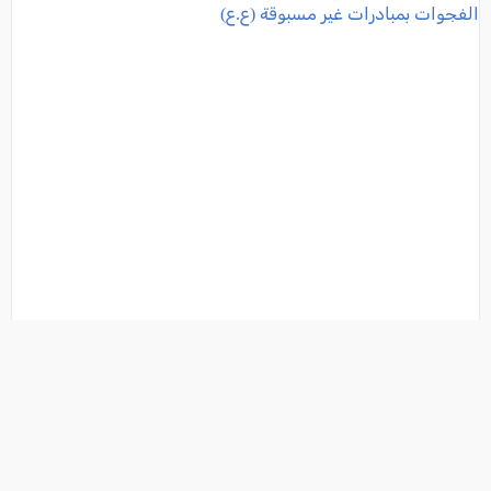
محمد عبد الرحمن: المدير العربي الذي يعيد رسم خريطة
الخدمات الصحية في الشمال من خلال مئوحيدت ويقلّص
الفجوات بمبادرات غير مسبوقة (ع.ع)
فئة:
اسواق العرب
, كل العرب, 2026-08-06 14:12:03
تفاصيل الخبر