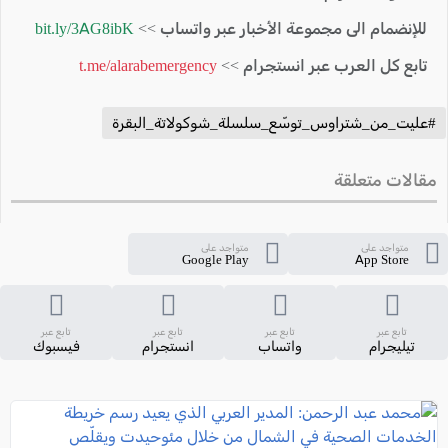
للإنضمام الى مجموعة الأخبار عبر واتساب >>
bit.ly/3AG8ibK
تابع كل العرب عبر انستجرام >>
t.me/alarabemergency
#عليت_من_شتراوس_توسّع_سلسلة_شوكولاتة_البقرة
مقالات متعلقة
متواجد على
متواجد على
Google Play
App Store
تابع عبر
تابع عبر
تابع عبر
تابع عبر
تيليجرام
واتساب
انستجرام
فيسبوك