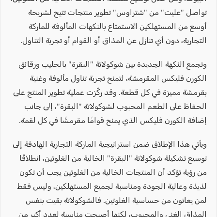
تواصل "عليت" من "شتراوس" تطوير منتجات تتيح لشريحة
أوسع من المستهلكين الاستمتاع بالنكهات المألوفة للماركة
التجارية، دون أي تنازل عن المذاق أو القوام أو تجربة التناول.
وتجمع النكهة الجديدة بين شوكولاتة "البقرة" بالحليب ورقائق
الكورن فليكس المقرمشة، لتمنح تجربة تناول مألوفة وغنية
بقرمشة مميزة في كل قطعة. وقد ركّزت عملية تطوير المنتج على
الحفاظ على الطعم المحبوب لشوكولاتة "البقرة"، إلى جانب
إضافة الكورن فليكس الذي يمنح قوامًا مقرمشًا في كل لقمة.
ويأتي هذا الإطلاق ضمن استراتيجية الماركة التجارية الهادفة إلى
توسيع تشكيلة شوكولاتة "البقرة" الخالية من الغلوتين، انطلاقًا
من رؤية تؤكد أن المنتجات الخالية من الغلوتين يجب أن تكون
لذيذة وعالية الجودة ومناسبة لجميع المستهلكين، وليس فقط
لمن يعانون من حساسية الغلوتين. فالشوكولاتة بقيت بنفس
المذاق الغني والمحبوب، لكنها أصبحت مناسبة لعدد أكبر من