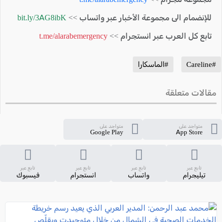
للإنضمام الى مجموعة الأخبار عبر واتساب >>
bit.ly/3AG8ibK
تابع كل العرب عبر انستجرام >>
t.me/alarabemergency
#Careline
#الماسكارا
مقالات متعلقة
متواجد على
متواجد على
Google Play
App Store
تابع عبر
تابع عبر
تابع عبر
تابع عبر
تيليجرام
واتساب
انستجرام
فيسبوك