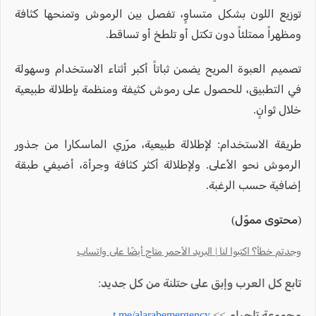
توزيع اللون بشكل متساوٍ، تفصل بين الرموش وتمنحها كثافة
ومظهراً ممتلئاً دون تكتل أو تلطخ أو تساقط.
تصميم العبوة المريح يضمن ثباتاً أكبر أثناء الاستخدام وسهولة
في التطبيق، للحصول على رموش كثيفة ومنظمة بإطلالة طبيعية
خلال ثوانٍ.
طريقة الاستخدام: لإطلالة طبيعية، مرّري الماسكارا من جذور
الرموش نحو الأعلى. ولإطلالة أكثر كثافة وجرأة، أضيفي طبقة
إضافية حسب الرغبة.
(محتوى مموّل)
وجدتم خطأ؟ اكتبوا لنا | البريد الأحمر متاح أيضًا على واتساب
تابع كل العرب وإبق على حتلنة من كل جديد:
مجموعة تلجرام >>
t.me/alarabemergency