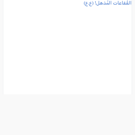
تفخر مجموعة toMix بتقديم: Bubbles جالاكسي...
معرض الفُقاعات المُذهل! (ع.ع)
فئة:
اسواق العرب
, كل العرب, 2026-08-03 13:55:48
تفاصيل الخبر