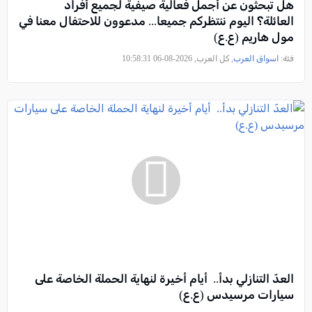
هل تبحثون عن أجمل فعالية صيفية لجميع أفراد
العائلة؟ اليوم ننتظركم جميعا... مدعوون للاحتفال معنا في
مول هاريم (ع.ع)
فئة:
اسواق العرب
, كل العرب, 2026-08-06 10:58:31
العدّ التنازلي بدأ.. أيام أخيرة لنهاية الحملة الخاصة على
سيارات مرسيدس (ع.ع)