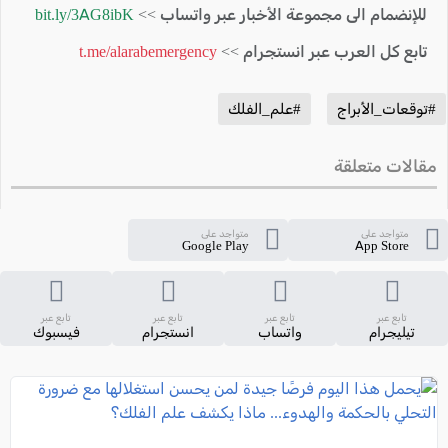
للإنضمام الى مجموعة الأخبار عبر واتساب >>
bit.ly/3AG8ibK
تابع كل العرب عبر انستجرام >>
t.me/alarabemergency
#توقعات_الأبراج
#علم_الفلك
مقالات متعلقة
متواجد على
متواجد على
Google Play
App Store
تابع عبر
تابع عبر
تابع عبر
تابع عبر
تيليجرام
واتساب
انستجرام
فيسبوك