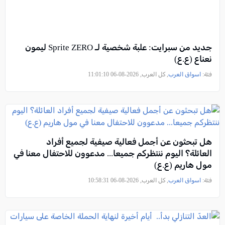
جديد من سبرايت: علبة شخصية لـ Sprite ZERO ليمون
نعناع (ع.ع)
فئة:
اسواق العرب
, كل العرب, 2026-08-06 11:01:10
هل تبحثون عن أجمل فعالية صيفية لجميع أفراد
العائلة؟ اليوم ننتظركم جميعا... مدعوون للاحتفال معنا في
مول هاريم (ع.ع)
فئة:
اسواق العرب
, كل العرب, 2026-08-06 10:58:31