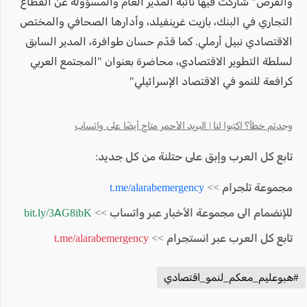
والفرص" شاركت فيها نائبة المدير العام والمسؤولة عن القطاع
التجاري في البنك، بازيت غرينفيلد، وأدارها الصحافي والمختص
الاقتصادي نبيل أرملي. كما قدّم حسان طوافرة، المدير السابق
لسلطة التطوير الاقتصادي، محاضرة بعنوان "المجتمع العربي
كرافعة للنمو في الاقتصاد الإسرائيلي"
وجدتم خطأ؟ اكتبوا لنا | البريد الأحمر متاح أيضًا على واتساب
تابع كل العرب وإبق على حتلنة من كل جديد:
مجموعة تلجرام >>
t.me/alarabemergency
للإنضمام الى مجموعة الأخبار عبر واتساب >>
bit.ly/3AG8ibK
تابع كل العرب عبر انستجرام >>
t.me/alarabemergency
#هبوعليم_معكم_لنمو_اقتصادي