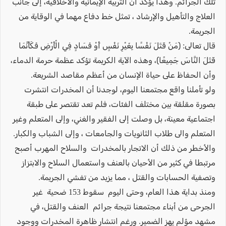
تلك الجرائم. وهذا يؤكد أن التربية الإيمانية والأخلاقية، إلى جانب
العلاج والتأهيل والإرشاد ، تمثل خط دفاع مهما في الوقاية من
الجريمة.
قال تعالى: ﴿مَنْ قَتَلَ نَفْسًا بِغَيْرِ نَفْسٍ أَوْ فَسَادٍ فِي الْأَرْضِ فَكَأَنَّمَا
قَتَلَ النَّاسَ جَمِيعًا﴾، وهذه الآية الكريمة تؤكد عظمة حرمة الدماء،
وأن الحفاظ على حياة الإنسان من أعظم مقاصد الشريعة.
ولو تأملنا واقع مجتمعنا اليوم، لوجدنا أن المخدرات انتشرت
بصورة مقلقة بين مختلف الفئات، فلم تعد تقتصر على طبقة
اجتماعية معينة، بل وصلت إلى الفقير والغني، وإلى المتعلم وغير
المتعلم والى طلاب الثانويات والجامعات ، وإلى الشباب والكبار.
والأخطر من ذلك أن الاتجار بالمخدرات والسلاح المهرب أصبح
مرتبطا في كثير من الأحيان بالعنف واستعمال السلاح والابتزاز
وتصفية الحسابات والقتل ، مما يزيد من تفشي الجريمة.
ومنذ بداية هذا العام، وحتى اليوم سقوط 153 ضحية غير
الجرحى من أبناء مجتمعنا نتيجة جرائم العنف والقتل، في
مشهد مؤلم يهز الضمير. ورغم انتشار ظاهرة المخدرات ووجود