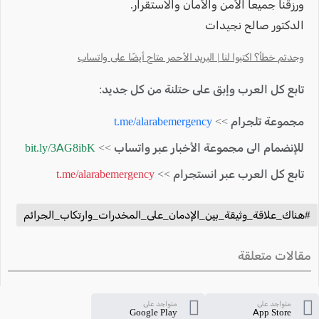
ورزقنا جميعا الأمن والأمان والاستقرار.
الدكتور صالح نجيدات
وجدتم خطأ؟ اكتبوا لنا | البريد الأحمر متاح أيضًا على واتساب
تابع كل العرب وإبق على حتلنة من كل جديد:
مجموعة تلجرام >>
t.me/alarabemergency
للإنضمام الى مجموعة الأخبار عبر واتساب >>
bit.ly/3AG8ibK
تابع كل العرب عبر انستجرام >>
t.me/alarabemergency
#هناك_علاقة_وثيقة_بين_الإدمان_على_المخدرات_وارتكاب_الجرائم
مقالات متعلقة
متواجد على
متواجد على
Google Play
App Store