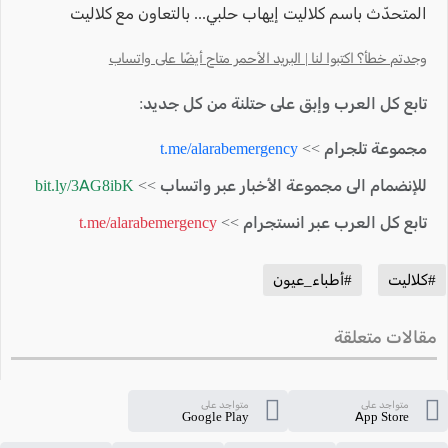
المتحدّث باسم كلاليت إيهاب حلبي... بالتعاون مع كلاليت
وجدتم خطأ؟ اكتبوا لنا | البريد الأحمر متاح أيضًا على واتساب
تابع كل العرب وإبق على حتلنة من كل جديد:
مجموعة تلجرام >>
t.me/alarabemergency
للإنضمام الى مجموعة الأخبار عبر واتساب >>
bit.ly/3AG8ibK
تابع كل العرب عبر انستجرام >>
t.me/alarabemergency
#كلاليت
#أطباء_عيون
مقالات متعلقة
متواجد على
متواجد على
Google Play
App Store