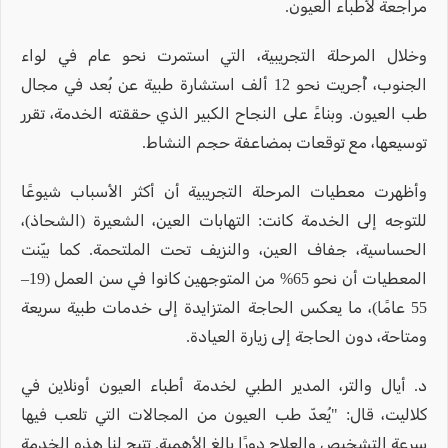
مراجعة لأطباء العيون.
وخلال المرحلة التجريبية، التي استمرت نحو عام في لواء
الجنوب، أُجريت نحو 12 ألف استشارة طبية عن بُعد في مجال
طب العيون. وبناءً على النجاح الكبير الذي حققته الخدمة، تقرر
توسيعها، مع توقعات بمضاعفة حجم النشاط.
وأظهرت معطيات المرحلة التجريبية أن أكثر الأسباب شيوعًا
للتوجه إلى الخدمة كانت: التهابات العين، الشعيرة (الشحاذ)،
الحساسية، جفاف العين، والنزيف تحت الملتحمة. كما بيّنت
المعطيات أن نحو 65% من المتوجهين كانوا في سن العمل (19–
55 عامًا)، ما يعكس الحاجة المتزايدة إلى خدمات طبية سريعة
ومتاحة، دون الحاجة إلى زيارة العيادة.
د. أيال والتر، المدير الطبي لخدمة أطباء العيون أونلاين في
كلاليت، قال: "يُعدّ طب العيون من المجالات التي تلعب فيها
سرعة التشخيص والعلاج دورًا بالغ الأهمية. تتيح لنا هذه الخدمة