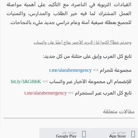
القيادات التربوية في الناصرة، مع التأكيد على أهمية مواصلة
العمل المشترك لما فيه خير الطلاب والمدارس، والتمنيات
للجميع بعطلة صيفية آمنة وعام دراسي جديد مليء بالنجاحات.
وجدتم خطأ؟ اكتبوا لنا | البريد الأحمر متاح أيضًا على واتساب
تابع كل العرب وإبق على حتلنة من كل جديد:
مجموعة تلجرام >>
t.me/alarabemergency
للإنضمام الى مجموعة الأخبار عبر واتساب >>
bit.ly/3AG8ibK
تابع كل العرب عبر انستجرام >>
t.me/alarabemergency
مقالات متعلقة
متواجد على
متواجد على
Google Play
App Store