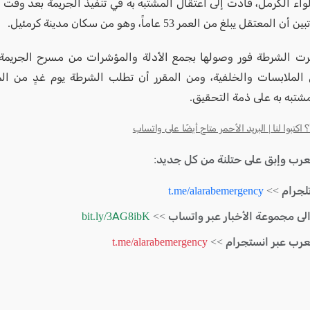
لواء الكرمل، قادت إلى اعتقال المشتبه به في تنفيذ الجريمة بعد وقت 
لمعتقل يبلغ من العمر 53 عاماً، وهو من سكان مدينة كرمئيل.
رت الشرطة فور وصولها بجمع الأدلة والمؤشرات من مسرح الجريمة
لملابسات والخلفية، ومن المقرر أن تطلب الشرطة يوم غدٍ من ال
مشتبه به على ذمة التحقيق.
كتبوا لنا | البريد الأحمر متاح أيضًا على واتساب
لعرب وإبق على حتلنة من كل جديد:
لجرام >>
t.me/alarabemergency
الى مجموعة الأخبار عبر واتساب >>
bit.ly/3AG8ibK
لعرب عبر انستجرام >>
t.me/alarabemergency