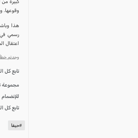
عكا والمنطقة
كبيرة من 
وقوعها. وتبين أن ا
كفرياسيف والقضاء
مدن الساحل
هذا وباش
الجليل الاعلى
رسمي في ا
اعتقال ال
المغار والقضاء
الشاغور
وجدتم خطأ؟ ا
الرامة والمنطقة
تابع كل ا
المثلث الجنوبي
مجموعة ت
منطقة الجولان
للإنضمام 
تابع كل ا
#حيفا