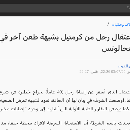
كم وجنائيات
اعتقال رجل من كرمئيل بشبهة طعن آخر في
حالوتس
 العرب
05/07 22:26
, حُتلن: 22:27
متابعةً للاعتداء الذي أسفر عن إصابة رجل (40 عاماً) بجراح
فا، أوضحت الشرطة في بيان لها أن الحادثة تعود لشبهة تعرض الضحية
 كما ورد في التقارير الطبية الأولية التي أشارت إلى وجود "إصابات مخترق
تحدث باسم الشرطة أن الاستجابة السريعة لأفراد محطة حيفا، مد