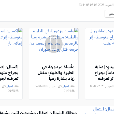
2026-08-05 23:44:05
خبر
دو: إصابة
مأساة مزدوجة في
إكسال: إص
ل (56 عاماً) بجراح
الطيرة والطيبة: مقتل
بجراح متوس
ر تعرضه
زياد بشارة رمياً
تعرضه لجري
نف
بالرصاص.. بعد عام
نار
, كل العرب, 2026-08-05
فئة:
أخبار
, كل العرب, 2026-08-05
فئة:
أخبار
ونصف من جريمة قتل
20:55:25
21:24:58
زوجته سوزان
منطقة الشمال: اعتقال مشتبهين اثنين بشبه