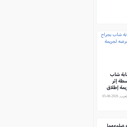
ابة شاب
طة إثر
مة إطلاق
, كل العرب, 2026-08-05
ة ضلوعهما