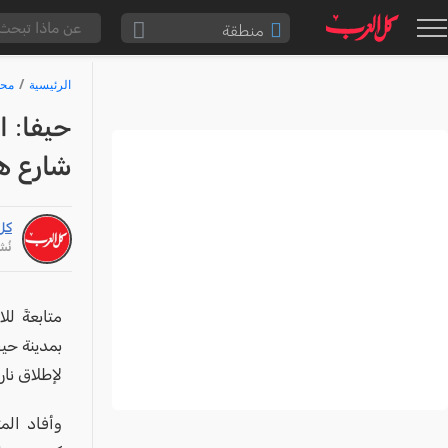
منطقة
الناصرة والقضاء
الرئيسية
محا
القدس والقضاء
حيفا: 
المثلث الشمالي
شارع ه
وادي عارة
سخنين والمنطقة
كل
حيفا والمنطقة
نُشر: /26
شفاعمرو والقضاء
الضفة الغربية
بمدينة حي
قطاع غزة
لإطلاق نار
النقب
قرى المرج
وأفاد الم