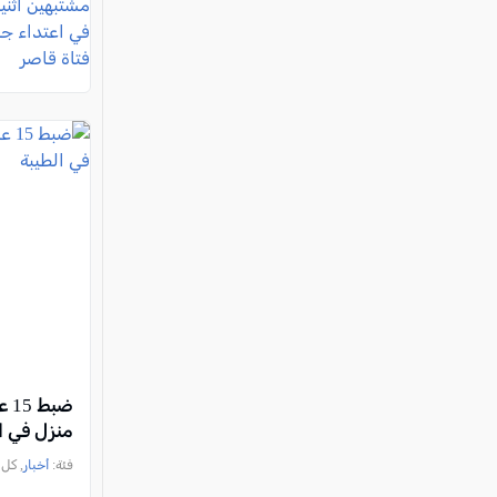
ضب
منزل في ا
فئة:
أخبار
, كل العرب, 