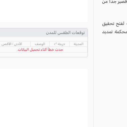
قصير جداً من
 لفتح تحقيق
محكمة تمديد
توقعات الطقس للمدن
المدينة
درجة °c
الوصف
الأدنى / الأقصى
حدث خطأ أثناء تحميل البيانات.