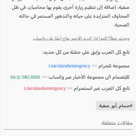
صفية، إضافة إلى تنظيم زيارة أخرى يقوم بها محاميان، في ظل
المخاوف المتزايدة على حياته والتدهور المستمر في حالته
الصحية.
وجدتم خطأ؟ اكتبوا لنا | البريد الأحمر متاح أيضًا على واتساب
تابع كل العرب وإبق على حتلنة من كل جديد:
مجموعة تلجرام >>
t.me/alarabemergency
للإنضمام الى مجموعة الأخبار عبر واتساب >>
bit.ly/3AG8ibK
تابع كل العرب عبر انستجرام >>
t.me/alarabemergency
#حسام_أبو_صفية
مقالات متعلقة