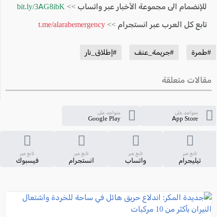
للإنضمام الى مجموعة الأخبار عبر واتساب >>
bit.ly/3AG8ibK
تابع كل العرب عبر انستجرام >>
t.me/alarabemergency
#طمرة
#جريمة_عنف
#إطلاق_نار
مقالات متعلقة
متواجد على
متواجد على
Google Play
App Store
تابع عبر
تابع عبر
تابع عبر
تابع عبر
تيليجرام
واتساب
انستجرام
فيسبوك