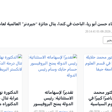
ء حسن أبو ريا، الباحث في كندا، ينال جائزة “جيردنر” العالمية لعام 026
, -, 2026
خبر
كتور محمد
تقديرًا لإسهاماته
الدكتورة نه
ضرًا كبيرًا في
الاستثنائية: رئيس
عرابة تنال 
م السياسية
الدولة يمنح البروفيسور
الدكتوراه 
فا
حسام حايك وسام
لانكستر الب
, كل العرب, 2026-08-
فئة:
مجتمع
, كل العرب, 2026-07-
فئة:
مجتمع