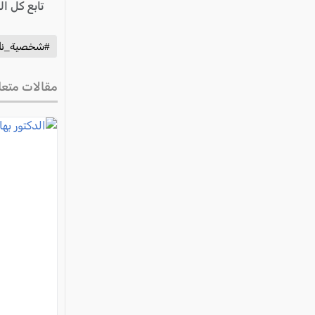
تابع كل ا
#شخصية_نا
مقالات متعل