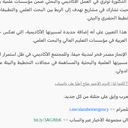
الدكتورة توتري في العمل الأكاديمي والبحثي ضمن مؤسسات علمية و
يث تشارك في مشاريع تهدف إلى الربط بين البحث العلمي والتطبيقات
طيط الحضري والبيئي.
 هذا التعيين على أنه إضافة جديدة لمسيرتها الأكاديمية، التي تعكس حض
العربية في مؤسسات التعليم العالي والبحث العلمي.
الإنجاز مصدر فخر لمدينة حيفا، وللمجتمع الأكاديمي، في ظل استمرار ال
مسيرتها العلمية والبحثية والمساهمة في مجالات التخطيط والبيئة ع
لدولي.
كتبوا لنا | البريد الأحمر متاح أيضًا على واتساب
لعرب وإبق على حتلنة من كل جديد:
لجرام >>
t.me/alarabemergency
الى مجموعة الأخبار عبر واتساب >>
bit.ly/3AG8ibK