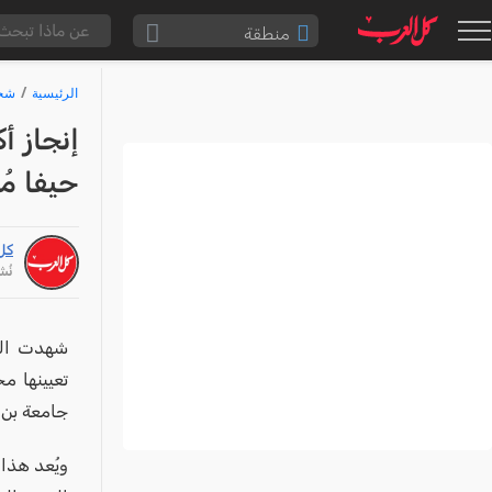
منطقة
الناصرة والقضاء
الرئيسية
شخص
القدس والقضاء
إنجاز أ
المثلث الشمالي
حيفا م
وادي عارة
سخنين والمنطقة
كل
حيفا والمنطقة
نُشر: /26
شفاعمرو والقضاء
الضفة الغربية
شهدت السا
تعيينها م
قطاع غزة
جامعة بن 
النقب
قرى المرج
ويُعد هذا 