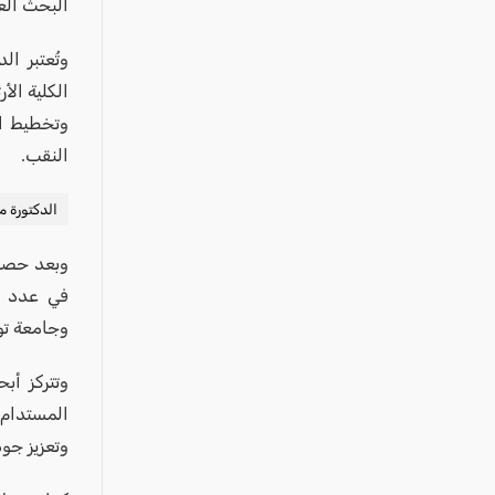
عكا والمنطقة
البحث الع
كفرياسيف والقضاء
وتُعتبر ال
مدن الساحل
الكلية الأ
الجليل الاعلى
وتخطيط ال
النقب.
المغار والقضاء
الشاغور
الدكتورة م
الرامة والمنطقة
وبعد حصول
المثلث الجنوبي
في عدد من
منطقة الجولان
وجامعة تور
وتتركز أب
المستدام،
وتعزيز جود