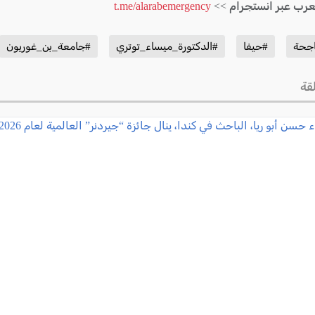
لعرب عبر انستجرام >>
t.me/alarabemergency
جحة
#حيفا
#الدكتورة_ميساء_توتري
#جامعة_بن_غوريون
قة