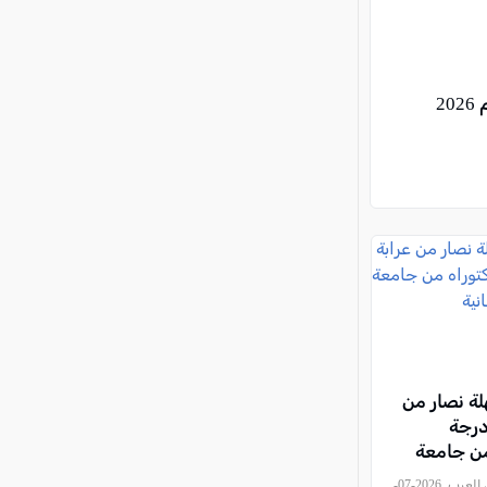
2
لة نصار من
درجة
من جامعة
ريطانية
, كل العرب, 2026-07-