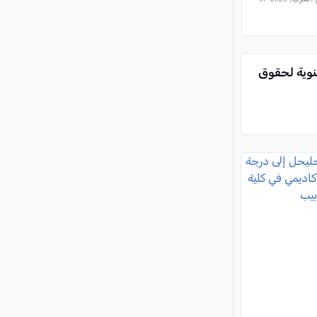
سويد يفوز بجائزة NIF-UK السنوية لحقوق