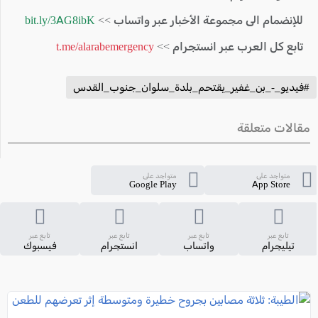
للإنضمام الى مجموعة الأخبار عبر واتساب >>
bit.ly/3AG8ibK
تابع كل العرب عبر انستجرام >>
t.me/alarabemergency
#فيديو_-_بن_غفير_يقتحم_بلدة_سلوان_جنوب_القدس
مقالات متعلقة
متواجد على
متواجد على
Google Play
App Store
تابع عبر
تابع عبر
تابع عبر
تابع عبر
تيليجرام
واتساب
انستجرام
فيسبوك