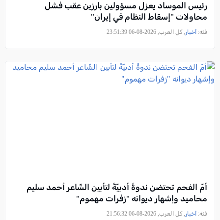
رئيس الموساد يعزل مسؤولين بارزين عقب فشل
محاولات "إسقاط النظام في إيران"
فئة:
أخبار
, كل العرب, 2026-08-06 23:51:39
أمّ الفحم تحتضن ندوةً أدبيّةً لتأبين الشّاعر أحمد سليم
محاميد وإشهار ديوانه "زفرات مهموم"
فئة:
أخبار
, كل العرب, 2026-08-06 21:56:32