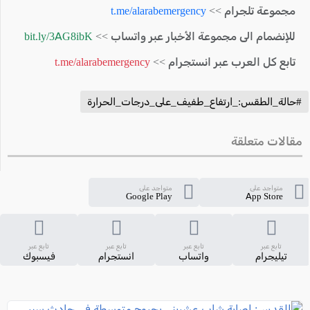
مجموعة تلجرام >>
t.me/alarabemergency
للإنضمام الى مجموعة الأخبار عبر واتساب >>
bit.ly/3AG8ibK
تابع كل العرب عبر انستجرام >>
t.me/alarabemergency
#حالة_الطقس:_ارتفاع_طفيف_على_درجات_الحرارة
مقالات متعلقة
متواجد على
متواجد على
Google Play
App Store
تابع عبر
تابع عبر
تابع عبر
تابع عبر
تيليجرام
واتساب
انستجرام
فيسبوك