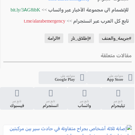
للإنضمام الى مجموعة الأخبار عبر واتساب >>
bit.ly/3AG8ibK
تابع كل العرب عبر انستجرام >>
t.me/alarabemergency
#جريمة_والعنف
#إطلاق_نار
#الرامة
مقالات متعلقة
متواجد على
متواجد على
Google Play
App Store
تابع عبر
تابع عبر
تابع عبر
تابع عبر
تيليجرام
واتساب
انستجرام
فيسبوك