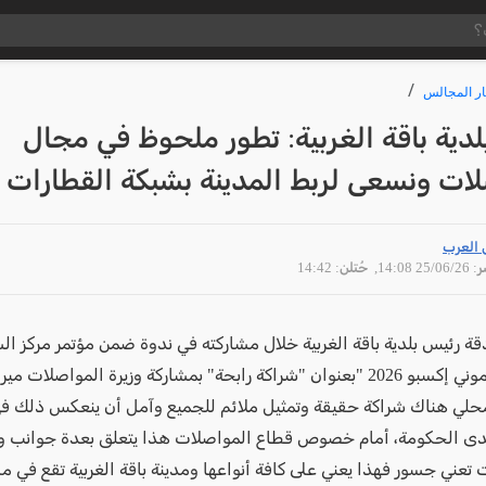
ار المجالس
دية باقة الغربية: تطور ملحوظ في مجال
ات ونسعى لربط المدينة بشبكة القطارات
 العرب
25/06 14:08
, حُتلن: 14:42
دقة رئيس بلدية باقة الغربية خلال مشاركته في ندوة ضمن مؤتمر مركز ا
المحلية "موني إكسبو 2026 "بعنوان "شراكة رابحة" بمشاركة وزيرة المواصلا
حلي هناك شراكة حقيقة وتمثيل ملائم للجميع وآمل أن ينعكس ذلك ف
دى الحكومة، أمام خصوص قطاع المواصلات هذا يتعلق بعدة جوانب و
تعني جسور فهذا يعني على كافة أنواعها ومدينة باقة الغربية تقع في م