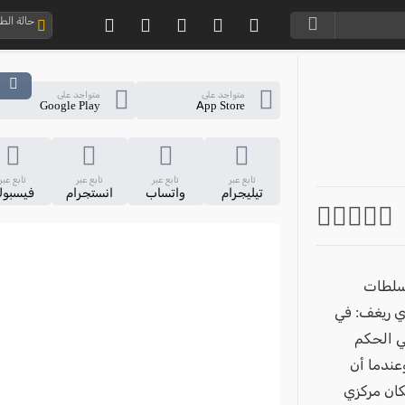
حالة ال
متواجد على
متواجد على
Google Play
App Store
تابع عبر
تابع عبر
تابع عبر
تابع عبر
تيليجرام
واتساب
انستجرام
فيسبو
لسلطات
ت ميري ريغف: في
ي الحكم
عندما أن
كان مركزي