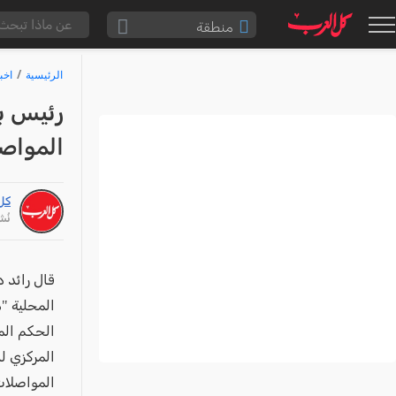
منطقة
الناصرة والقضاء
الرئيسية
اخب
القدس والقضاء
رئيس بل
المثلث الشمالي
المواصل
وادي عارة
سخنين والمنطقة
كل
حيفا والمنطقة
نُشر: /26
شفاعمرو والقضاء
الضفة الغربية
قال رائد 
قطاع غزة
الحكم الم
النقب
المركزي ل
قرى المرج
المواصلات 