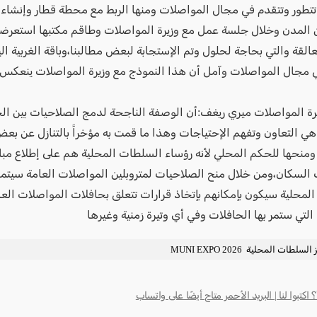
تطور وتتقدم في مجال المواصلات ومنها الربط مع محطة قطار وإنشاء 
 المدن وخلال جلسة عمل مع وزيرة المواصلات وطاقم مكتبها استعرضنا
عالقة والتي بحاجة لحلول وتم الإستجابة لبعض مطالبنا،وباقة الغربية ال
مجال المواصلات وآمل أن هذا النموذج مع وزيرة المواصلات ينعكس 
رة المواصلات ميري ريغف:أن الوصفة الناجحة لدمج الصلاحيات بين ال
هي التعاون وتفهم الإحتياجات وهذا ما قمت به مؤخراً بالتنازل عن بع
ومنحها للحكم المحلي لأنه رؤساء السلطات المحلية هم على إطلاع مبا
 السكان،ومن خلال منح الصلاحيات لمتروبلين المواصلات العامة سيتم
لمحلية سيكون بإمكانهم بإتخاذ قرارات تتعلق بحافلات المواصلات العا
لتي ستمر بها الحافلات وفي أي وتيرة زمنية وغيرها
لطات المحلية MUNI EXPO 2026
كتبوا لنا | البريد الأحمر متاح أيضًا على واتساب