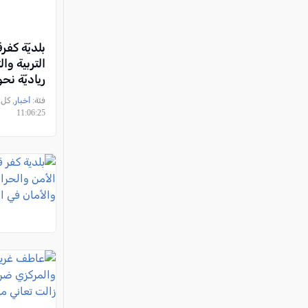
بلديّة كفر
التربية وا
رياديّة ن
رقميّ لطلا
فئة:
أخبار
11:06:25