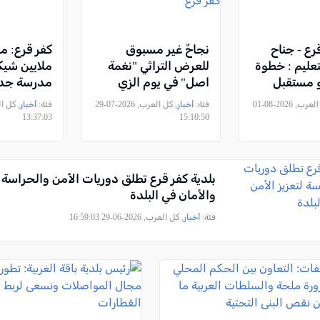
قرع - جناح
نجاحٌ غير مسبوق
لتعليم : خطوة
للعرض التراثي "نغمة
ملايين شيك
حو مستقبل
اصل" في يوم الزي
مدرسة جد
بنا
التراثي الفلسطيني في
, كل العرب, 2026-08-01
فئة:
أخبار
, كل العرب, 2026-07-29
فئة:
أخبار
كفر قرع
13:37:03
15:10:50
بلدية كفر قرع تطلق دوريات الأمن والحراسة ل
والأمان في البلدة
فئة:
أخبار
, كل العرب, 2026-06-29 16:59:03