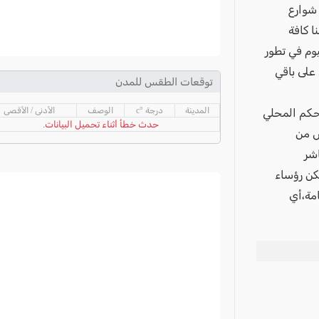
شوارع
 كافة
يوم في تطور
على باقي
توقعات الطقس للمدن
المدينة
درجة °c
الوصف
الأدنى / الأقصى
حكم المحلي
حدث خطأ أثناء تحميل البيانات.
ض من
شر
كن رؤساء
مة،أي