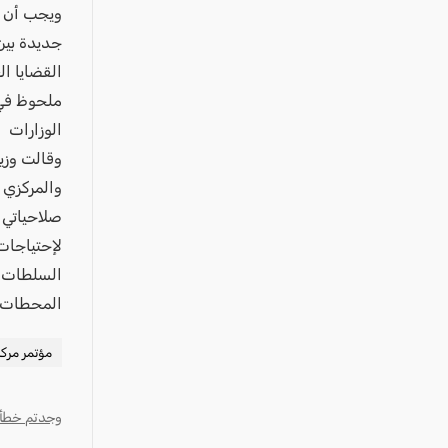
عكا والمنطقة
ويجب أن ت
كفرياسيف والقضاء
جديدة بين
القضايا ال
مدن الساحل
ملحوظ في 
الجليل الاعلى
الوزارات
المغار والقضاء
وقالت وزي
الشاغور
والمركزي 
الرامة والمنطقة
صلاحياتي 
لإحتياجات
المثلث الجنوبي
السلطات ا
منطقة الجولان
المحطات ا
مؤتمر مركز الس
وجدتم خطأ؟ ا