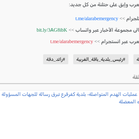
لعرب وإبق على حتلنة من كل جديد:
لجرام >>
t.me/alarabemergency
الى مجموعة الأخبار عبر واتساب >>
bit.ly/3AG8ibK
لعرب عبر انستجرام >>
t.me/alarabemergency
ة
#رئيس_بلدية_باقة_الغربية
#رائد_دقة
قة