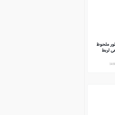
طور ملحوظ
ى لربط