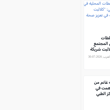
لطات
 المجتمع
لاليت شريكة
 تعزيز صحة
, كل العرب, 2026-07-30
 غانم من
اهمت في
ز الطبي