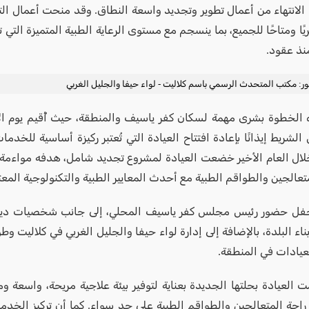
الانتهاء من أعمال تطوير وتجديد واسعة النطاق. وقد منحت أعمال الت
يًا ومتاحًا للجميع، بما ينسجم مع مستوى الرعاية الطبية المتميزة التي 
نذ عقود.
: مكتب المتحدث الرسمي باسم كلاليت - لواء حيفا والجليل الغربي
 الخطوة بشرى مهمة لسكان كفر ياسيف والمنطقة، حيث أُقيم يوم الا
شريط إيذانًا بإعادة افتتاح العيادة التي تُعتبر ركيزة أساسية للخدم
خلال العام الأخير خضعت العيادة لمشروع تجديد شامل، هدفه مواءمة ال
تعالجين والطواقم الطبية مع أحدث المعايير الطبية والتكنولوجية المعت
فل حضور رئيس مجلس كفر ياسيف المحلي، إلى جانب شخصيات ديني
بناء البلدة، بالإضافة إلى إدارة لواء حيفا والجليل الغربي في كلاليت و
يادات في المنطقة.
 العيادة بحلتها الجديدة بعناية لتوفير بيئة علاجية مريحة، واسعة وم
راحة المتعالجين والطواقم الطبية على حد سواء. كما أن تركيز الخدم