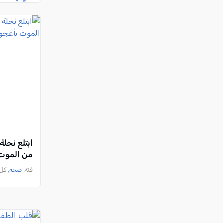
ابتلع نحلة
من الموت 
فئة:
صحة
, كل العرب