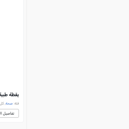
يقظة طبية
فئة:
صحة
, كل العرب
تفاصيل ال