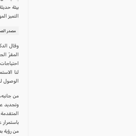
بيئة حديث
التميز الم
مصدر الصور
وقال الدك
المقرّ ال
احتياجات 
لنا الاست
الوصول لج
من جانبه، 
وتجديد عي
المتقدمة
باستمرار 
من رؤية ب