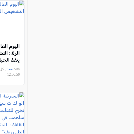
اليوم الع
الرئة: ال
ينقذ الحيا
فئة:
صحة
12:50:50