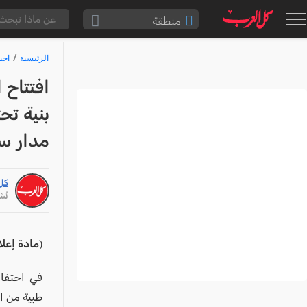
منطقة
الناصرة والقضاء
الرئيسية
اخب
القدس والقضاء
افتتاح 
المثلث الشمالي
بنية تح
وادي عارة
مدار س
سخنين والمنطقة
حيفا والمنطقة
كل
شفاعمرو والقضاء
نُشر: /26
الضفة الغربية
قطاع غزة
(مادة إعلا
النقب
في احتفال
قرى المرج
طبية من ال