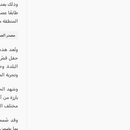
عكا والمنطقة
وذلك بعد 
كفرياسيف والقضاء
طابعًا عصر
المنطقة م
مدن الساحل
الجليل الاعلى
مصدر الصور
المغار والقضاء
وتُعد هذه
الشاغور
حفل قصّ ال
الرامة والمنطقة
البلدة. و
المثلث الجنوبي
وتجربة الم
منطقة الجولان
وشهد الح
بارزة من أ
مختلف الع
وقد صُممت
بما يضمن 