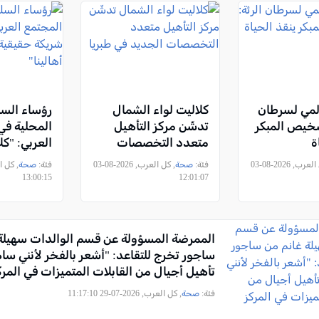
المي لسرطان
كلاليت لواء الشمال
رؤساء الس
تشخيص المبكر
تدشّن مركز التأهيل
المحلية في
ة
متعدد التخصصات
العربي: "ك
الجديد في طبريا
حقيقية في
, كل العرب, 2026-08-03
فئة:
صحة
, كل العرب, 2026-08-03
فئة:
صحة
أهالينا"
13:00:15
12:01:07
الممرضة المسؤولة عن قسم الوالدات سهيلة
ساجور تخرج للتقاعد: "أشعر بالفخر لأنني س
تأهيل أجيال من القابلات المتميزات في المرك
زيف"
فئة:
صحة
, كل العرب, 2026-07-29 11:17:10