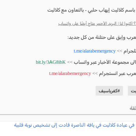
اسم كلاليت إيهاب حلبي - بالتعاون مع كلاليت
كتبوا لنا | البريد الأحمر متاح أيضًا على واتساب
لعرب وإبق على حتلنة من كل جديد:
لجرام >>
t.me/alarabemergency
الى مجموعة الأخبار عبر واتساب >>
bit.ly/3AG8ibK
لعرب عبر انستجرام >>
t.me/alarabemergency
يت
#كفرياسيف
قة