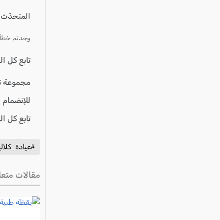
المتحدّث ب
وجدتم خطأ؟ ا
تابع كل ا
مجموعة ت
للإنضمام 
تابع كل ا
#عيادة_كلال
مقالات متعل