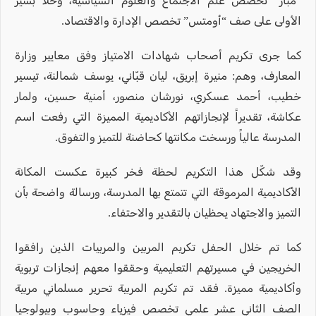
“مبار” تخصص علم الاجتماع والعلوم السياسية، وحلا بشير
الأولى على صف “أومتس” تخصص الإدارة والاقتصاد.
كما جرى تكريم أصحاب شهادات الامتياز وفق معايير وزارة
المعارف، وهم: منيرة إبريق، ليان قبّاني، يوسف شمالنة، تيسير
خطيب، أحمد عسكري، نورشان منصور، أمنية حسين، ولمار
عكاشة، تقديراً لإنجازاتهم الأكاديمية المميزة التي رفعت اسم
المدرسة عالياً ورسخت مكانتها كحاضنة للتميز والتفوق.
وقد شكّل هذا التكريم لحظة فخر كبيرة عكست المكانة
الأكاديمية المرموقة التي تتمتع بها المدرسة، ورسالة واضحة بأن
التميز والاجتهاد يحظيان بالتقدير والاحتفاء.
كما تم خلال الحفل تكريم المربين والمربيات الذين رافقوا
الخريجين في مسيرتهم التعليمية وحققوا معهم إنجازات تربوية
وأكاديمية مميزة. فقد تم تكريم المربية تحرير مسلماني مربية
الصف الثاني عشر علمي تخصص فيزياء وحاسوب وبيولوجيا