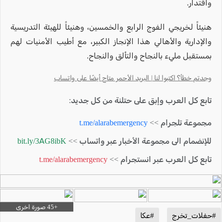
واقتدار.
هنيئاً لخريجي الفوج الرابع والخمسين، وهنيئاً للهيئة التدريسية
والإدارية والأهالي هذا الإنجاز الكبير، مع أطيب الأمنيات لهم
بمستقبل مليء بالنجاح والتألق والنجاح.
وجدتم خطأ؟ اكتبوا لنا | البريد الأحمر متاح أيضًا على واتساب
تابع كل العرب وإبق على حتلنة من كل جديد:
مجموعة تلجرام >>
t.me/alarabemergency
للإنضمام الى مجموعة الأخبار عبر واتساب >>
bit.ly/3AG8ibK
تابع كل العرب عبر انستجرام >>
t.me/alarabemergency
#حفلات_تخرج
#عكا