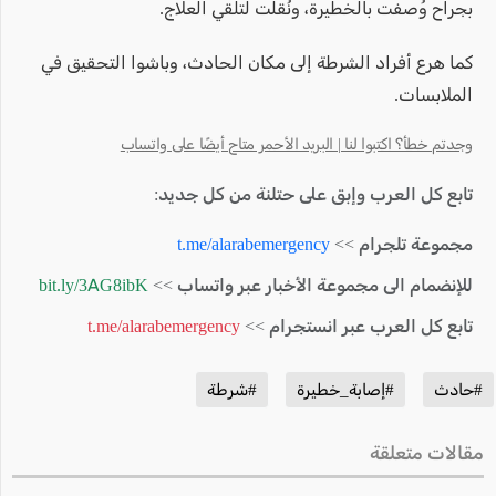
بجراح وُصفت بالخطيرة، ونُقلت لتلقي العلاج.
كما هرع أفراد الشرطة إلى مكان الحادث، وباشوا التحقيق في
الملابسات.
وجدتم خطأ؟ اكتبوا لنا | البريد الأحمر متاح أيضًا على واتساب
تابع كل العرب وإبق على حتلنة من كل جديد:
مجموعة تلجرام >>
t.me/alarabemergency
للإنضمام الى مجموعة الأخبار عبر واتساب >>
bit.ly/3AG8ibK
تابع كل العرب عبر انستجرام >>
t.me/alarabemergency
#حادث
#إصابة_خطيرة
#شرطة
مقالات متعلقة