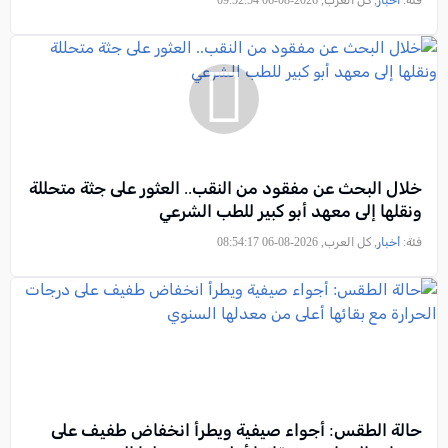
فئة:
أخبار
, كل العرب, 2026-08-06 09:52:54
خلال البحث عن مفقود من النقب.. العثور على جثة متحللة
ونقلها إلى معهد أبو كبير للطب الشرعي
فئة:
أخبار
, كل العرب, 2026-08-06 08:54:17
حالة الطقس: أجواء صيفية ويطرأ انخفاض طفيف على