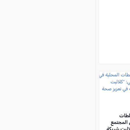
لطات
 المجتمع
لاليت شريكة