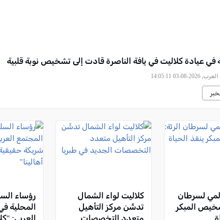
 في عيادة كلاليت في يافة الناصرة قادت إلى تشخيص نوبة قلبية
, 2026-08-03 14:05:11
خبر
المي لسرطان
كلاليت لواء الشمال
رؤساء الس
تشخيص المبكر
تدشّن مركز التأهيل
المحلية في
ة
متعدد التخصصات
العربي: "ك