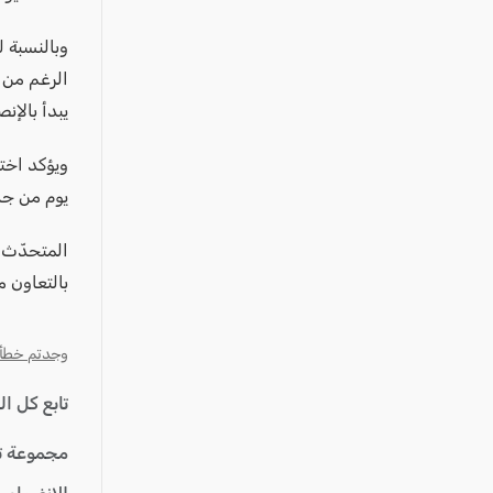
وبالنسبة ل
الرغم من س
يبدأ بالإن
يوم من جد
المتحدّث 
بالتعاون م
وجدتم خطأ؟ ا
تابع كل ا
مجموعة ت