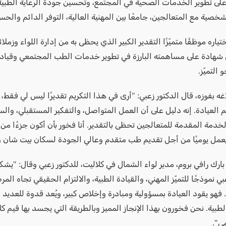
لى تطوير الخدمات الصحية في المجتمع، وتحسين جودة الرعاية الطبية،
شخصية مع المتعالجين، جامعًا بين المهنية العالية، التوفر الدائم والحس
اره موظفًا متميّزًا التقدير الكبير الذي يحظى به من إدارة اللواء وزملا
شهادة على مساهمته البارزة في تطوير خدمات الطب المجتمعي وقياد
 التميّز.
ه بفوزه، قال الدكتور زعبي: "أرى في هذا التكريم تقديرًا ليس لي فقط،
 العيادة. إنه دليل على أن العمل المتواصل، والتفكير المستقبلي، وال
خدمة المقدمة للمتعالجين تحظى بالتقدير. أنا فخور بأن أكون جزءًا من
ل يوميًا من أجل تقديم طب متقدم وعالي الجودة لسكان بيت شان و
بارك رافي بروم، مدير لواء الشمال في كلاليت، للدكتور زعبي وقال: "يشك
بي نموذجًا للتميّز المهني، والقيادة الطبية، والالتزام الحقيقي تجاه الم
فهو يقود العيادة بمسؤولية ومبادرة وإخلاص كبير، ويُعد قدوة للعديد 
طبية. نحن فخورون بهذا الإنجاز المميز وبالطريقة التي يجسد بها قيم ك
ي".