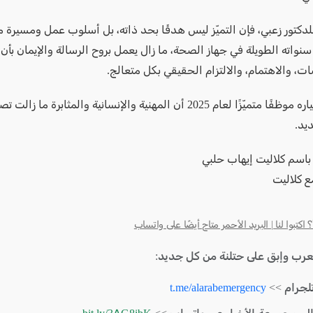
لدكتور زعبي، فإن التميّز ليس هدفًا بحد ذاته، بل أسلوب عمل ومسيرة 
نواته الطويلة في جهاز الصحة، ما زال يعمل بروح الرسالة والإيمان بأن
صات، والاهتمام، والالتزام الحقيقي بكل متعالج.
ويؤكد اختياره موظفًا متميّزًا لعام 2025 أن المهنية والإنسانية والمثابرة 
يد.
باسم كلاليت إيهاب حلبي
ع كلاليت
كتبوا لنا | البريد الأحمر متاح أيضًا على واتساب
لعرب وإبق على حتلنة من كل جديد:
لجرام >>
t.me/alarabemergency