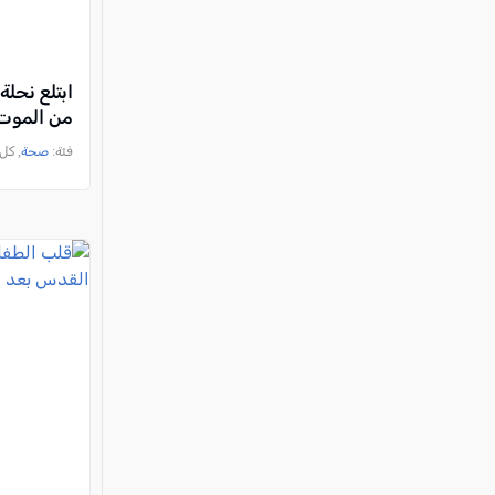
ابتلع نحلة
من الموت 
فئة:
صحة
, كل العرب