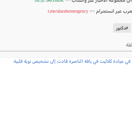
الى مجموعة الأخبار عبر واتساب >>
bit.ly/3AG8ibK
لعرب عبر انستجرام >>
t.me/alarabemergency
#دكتور
قة