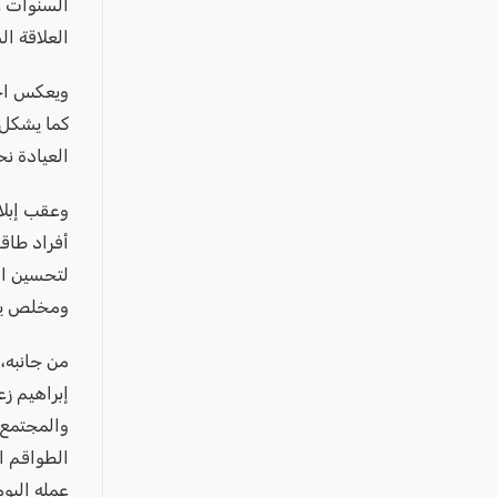
عكا والمنطقة
السنوات ع
العلاقة ال
كفرياسيف والقضاء
مدن الساحل
ويعكس اختي
الجليل الاعلى
كما يشكل 
العيادة نحو
المغار والقضاء
الشاغور
وعقب إبلاغ
الرامة والمنطقة
أفراد طاقم
لتحسين ال
المثلث الجنوبي
ومخلص يعم
منطقة الجولان
من جانبه، 
إبراهيم زع
والمجتمع. 
الطواقم ال
عمله اليوم