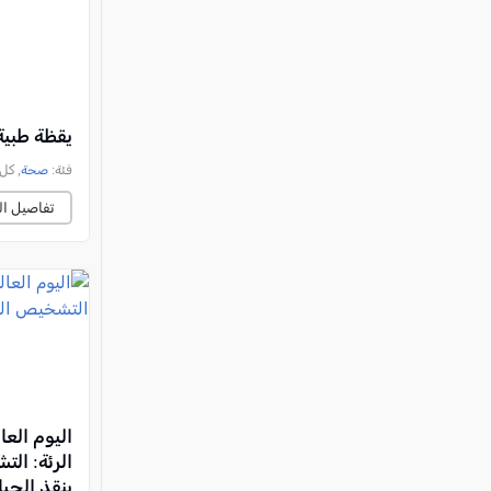
يقظة طبية
فئة:
صحة
, كل العرب
تفاصيل ال
اليوم الع
الرئة: ال
ينقذ الحيا