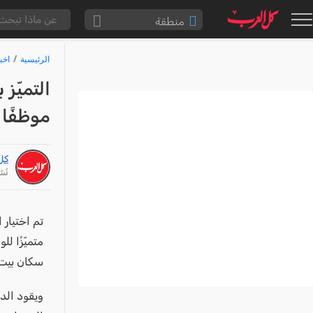
منطقة
الناصرة والقضاء
الرئيسية
اخب
القدس والقضاء
التميّز 
المثلث الشمالي
موظفًا م
وادي عارة
سخنين والمنطقة
كل
حيفا والمنطقة
نُشر: /26
شفاعمرو والقضاء
الضفة الغربية
تم اختيار 
قطاع غزة
سكان بيت 
النقب
قرى المرج
ويقود الدك