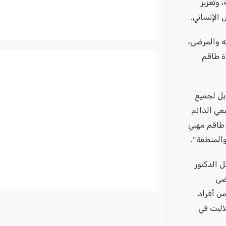
 وتعزيز
 الإنساني.
ئه والمرضى،
ة طاقم
 بل لجميع
سعي الدائم
 طاقم مهني
المنطقة".
ل الدكتور
رضى
من أفراد
لاليت في