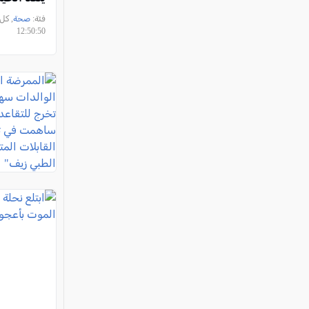
فئة:
صحة
12:50:50