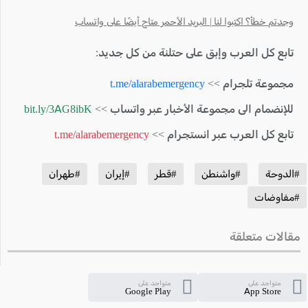
وجدتم خطأ؟ اكتبوا لنا | البريد الأحمر متاح أيضًا على واتساب
تابع كل العرب وإبق على حتلنة من كل جديد:
مجموعة تلجرام >>
t.me/alarabemergency
للإنضمام الى مجموعة الأخبار عبر واتساب >>
bit.ly/3AG8ibK
تابع كل العرب عبر انستجرام >>
t.me/alarabemergency
#الدوحة
#واشنطن
#قطر
#إيران
#طهران
#مفاوضات
مقالات متعلقة
متواجد على
متواجد على
Google Play
App Store