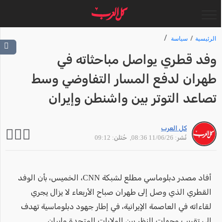
الرئيسية
سياسة
وفد قطري يواصل مباحثاته في
طهران لدفع المسار التفاوضي وسط
تصاعد التوتر بين واشنطن وإيران
كل العرب
نُشر: 11/06/26 08:36
, حُتلن: 09:12
أفاد مصدر دبلوماسي مطلع لشبكة CNN، الخميس، بأن الوفد
القطري الذي وصل إلى طهران صباح الأربعاء لا يزال يجري
لقاءاته في العاصمة الإيرانية، في إطار جهود دبلوماسية تهدف
إلى تقريب وجهات النظر بين الولايات المتحدة وإيران.