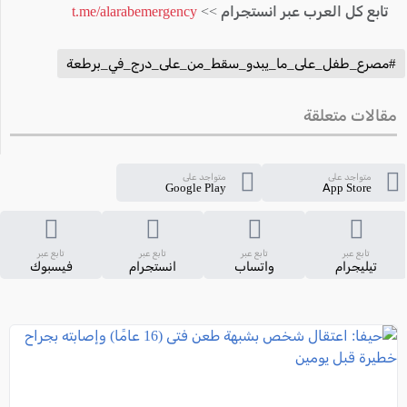
تابع كل العرب عبر انستجرام >>
t.me/alarabemergency
#مصرع_طفل_على_ما_يبدو_سقط_من_على_درج_في_برطعة
مقالات متعلقة
متواجد على
متواجد على
Google Play
App Store
تابع عبر
تابع عبر
تابع عبر
تابع عبر
تيليجرام
واتساب
انستجرام
فيسبوك