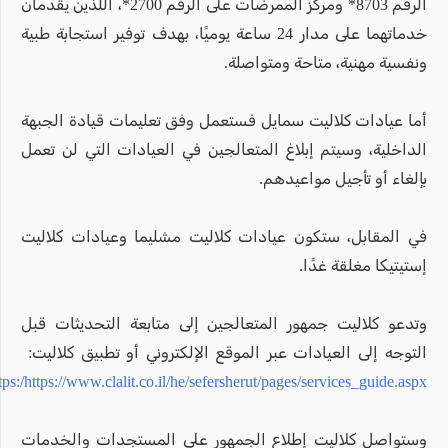
الرقم 8703* ومركز الممرضات على الرقم 2700*، اللذين يقدمان
خدماتهما على مدار 24 ساعة يوميًا، بهدف توفير استجابة طبية
ونفسية مهنية، متاحة ومتواصلة.
أما عيادات كلاليت سمايل فستعمل وفق تعليمات قيادة الجبهة
الداخلية، وسيتم إبلاغ المتعالجين في العيادات التي لن تعمل
بإلغاء أو تأجيل مواعيدهم.
في المقابل، ستكون عيادات كلاليت مشليما وعيادات كلاليت
إستيتيكا مغلقة غدًا.
وتدعو كلاليت جمهور المتعالجين إلى متابعة التحديثات قبل
التوجه إلى العيادات عبر الموقع الإلكتروني أو تطبيق كلاليت:
ttps:/https://www.clalit.co.il/he/sefersherut/pages/services_guide.aspx
وستواصل كلاليت إطلاع الجمهور على المستجدات والخدمات