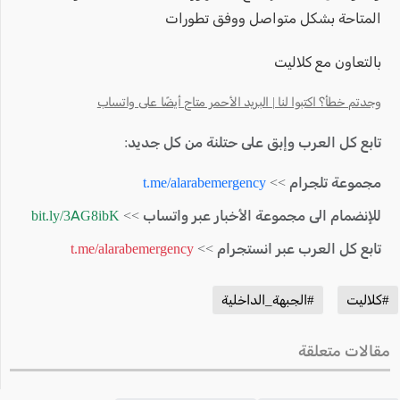
المتاحة بشكل متواصل ووفق تطورات
بالتعاون مع كلاليت
وجدتم خطأ؟ اكتبوا لنا | البريد الأحمر متاح أيضًا على واتساب
تابع كل العرب وإبق على حتلنة من كل جديد:
مجموعة تلجرام >>
t.me/alarabemergency
للإنضمام الى مجموعة الأخبار عبر واتساب >>
bit.ly/3AG8ibK
تابع كل العرب عبر انستجرام >>
t.me/alarabemergency
#كلاليت
#الجبهة_الداخلية
مقالات متعلقة