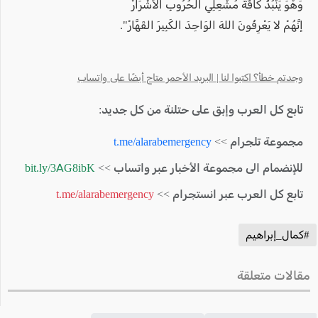
وَهْوَ يَنْبُذُُ كَافَّةَ مُشْعِلِي الحُرُوبِ الأشْرَارْ
إنَّهُمْ لا يَعْرِفُونَ اللهَ الوَاحِدَ الكَبِيرَ القَهَّارْ".
وجدتم خطأ؟ اكتبوا لنا | البريد الأحمر متاح أيضًا على واتساب
تابع كل العرب وإبق على حتلنة من كل جديد:
مجموعة تلجرام >>
t.me/alarabemergency
للإنضمام الى مجموعة الأخبار عبر واتساب >>
bit.ly/3AG8ibK
تابع كل العرب عبر انستجرام >>
t.me/alarabemergency
#كمال_إبراهيم
مقالات متعلقة