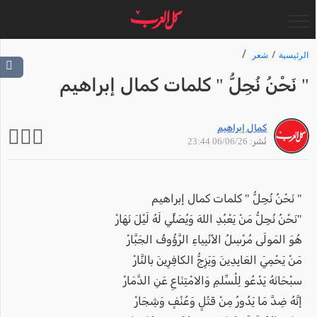
الرئيسية
شعر
" نَحْنُ نُجِلُّ " كلمات كمال إبراهيم
كمال إبراهيم
نُشر: 06/06/26 23:44
" نَحْنُ نُجِلُّ " كلمات كمال إبراهيم
"نَحْنُ نُجِلُّ مَنْ يَعْبُدِ اللهَ وَيُصَلِّي لَهُ لَيْلَ نَهَارْ
هُوَ المَولَى مُرْسِلُ الأنْبِياءِ الرَّؤُوفُ الجَبَّارْ
مَنْ يَحْمِيَ العَابِدِينَ وَيَزِجُّ الكافِرِينَ بالنَّارْ
سبْحَانَهُ يَدْعُو لِلْسِّلمِ وَالامْتِنَاعِ عَنِ الدَّمَارْ
إنَّهُ ضِدَّ مَا يَدُورُ مِنْ قَتْلٍ وَعُنْفٍ وَشِجَارْ