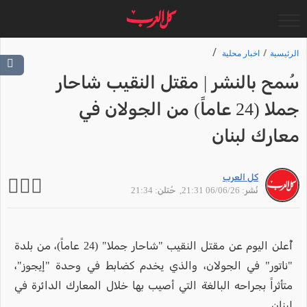
الرئيسية
اخبار محلية
سُمح بالنشر | مقتل النقيب شاحار
جملا (24 عاماً) من الجولان في
معارك لبنان
كل العرب
نُشر: 06/06/26 21:31
, حُتلن: 21:34
أُعلن اليوم عن مقتل النقيب "شاحار جملا" (24 عاماً)، من بلدة
"ناتور" في الجولان، والذي يخدم كضابط في وحدة "إيجوز"،
متأثراً بجراحه البالغة التي أصيب بها خلال المعارك الدائرة في
لبنان.