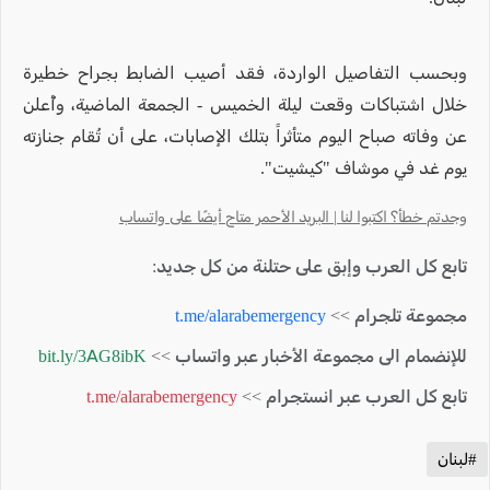
وبحسب التفاصيل الواردة، فقد أصيب الضابط بجراح خطيرة
خلال اشتباكات وقعت ليلة الخميس - الجمعة الماضية، وأُعلن
عن وفاته صباح اليوم متأثراً بتلك الإصابات، على أن تُقام جنازته
يوم غد في موشاف "كيشيت".
وجدتم خطأ؟ اكتبوا لنا | البريد الأحمر متاح أيضًا على واتساب
تابع كل العرب وإبق على حتلنة من كل جديد:
مجموعة تلجرام >>
t.me/alarabemergency
للإنضمام الى مجموعة الأخبار عبر واتساب >>
bit.ly/3AG8ibK
تابع كل العرب عبر انستجرام >>
t.me/alarabemergency
#لبنان