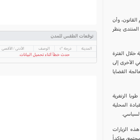
القانون، وأن
لمنتدى ينظر
توقعات الطقس للمدن
المدينة
درجة °c
الوصف
الأدنى / الأقصى
 خلال الفترة
حدث خطأ أثناء تحميل البيانات.
هي الأخرى إلى
عالجة القضايا
با الزنغرية
ادة المحلية
لسياسي.
ذه الزيارات
جتمع، مؤكداً