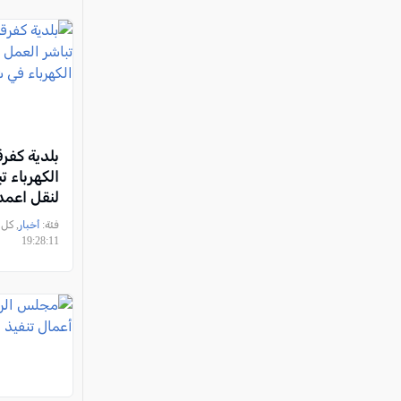
بلدية كفر
الكهرباء ت
لنقل اعمد
شارع الأم
فئة:
أخبار
19:28:11