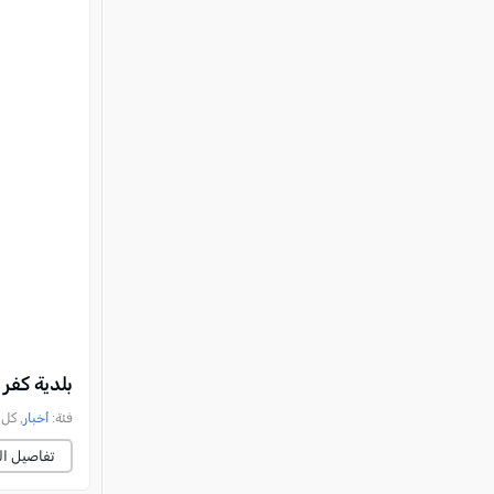
بلدية كفر قر
فئة:
أخبار
, كل العرب, 
تفاصيل ال