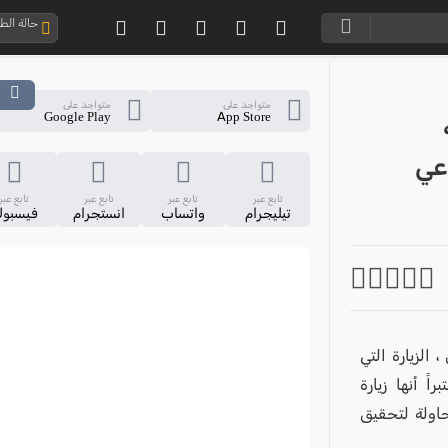
حالة ال
متواجد على
متواجد على
Google Play
App Store
عي
تابع عبر
تابع عبر
تابع عبر
تابع عبر
تيليجرام
واتساب
انستجرام
فيسبو
الزيارة التي
 أنها زيارة
محاولة لتحقيق