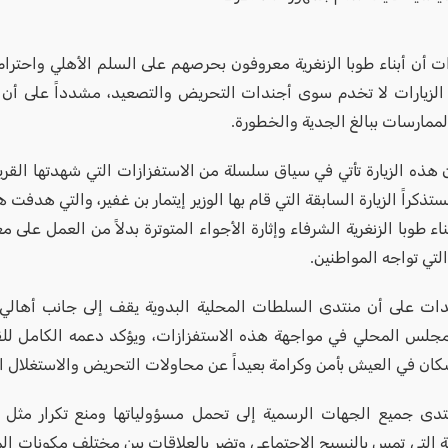
ت أن أبناء طوبا الزنغرية معروفون بحرصهم على السلم الأهلي واحترام 
لزيارات لا تخدم سوى أجندات التحريض والتصعيد، مشدداً على أن ا
لممارسات ببالغ الجدية والخطورة.
هذه الزيارة تأتي في سياق سلسلة من الاستفزازات التي شهدتها القرية
ستذكراً الزيارة السابقة التي قام بها الوزير إيتمار بن غفير، والتي هدفت 
ناء طوبا الزنغرية الشرفاء وإثارة الأجواء المتوترة بدلاً من العمل على م
لتي تواجه المواطنين.
ات على أن منتدى السلطات المحلية البدوية يقف إلى جانب أهالي طو
جلس المحلي في مواجهة هذه الاستفزازات، ويؤكد دعمه الكامل للقي
ان في العيش بأمن وكرامة بعيداً عن محاولات التحريض والاستغلال ا
تدى جميع الجهات الرسمية إلى تحمل مسؤولياتها ومنع تكرار مثل ه
ية التي تمس بالنسيج الاجتماعي وتضر بالعلاقات بين مختلف مكونات الم