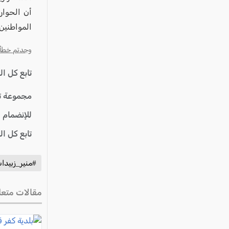
أن الحوار
المواطنين.
وجدتم خطأ؟ ا
تابع كل ا
مجموعة ت
للإنضمام 
تابع كل ا
#منير_زبيدا
مقالات متعل