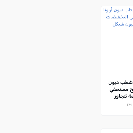
ى شطب ديون
صالح مستحقي
ة تتجاوز