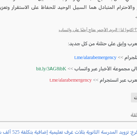
 والاحترام المتبادل هما السبيل الوحيد للحفاظ على الاستقرار وتعزيز
كتبوا لنا | البريد الأحمر متاح أيضًا على واتساب
لعرب وإبق على حتلنة من كل جديد:
لجرام >>
t.me/alarabemergency
الى مجموعة الأخبار عبر واتساب >>
bit.ly/3AG8ibK
لعرب عبر انستجرام >>
t.me/alarabemergency
ت
قة