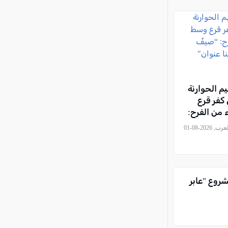
م الحوارنة
كفر قرع
من الفرح:
ن… وهويتنا
, كل العرب, 2026-08-01
شروع "عابر