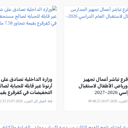
قرع تباشر أعمال تجهيز
وزارة الداخلية تصادق عل
رياض الأطفال لاستقبال
أرنونا غير قابلة للجباية ل
202–2027
التخفيضات في كفرقرع بقيم
7.58 مليون شيكل
2026-07-24 09:48:23
فئة:
أخبار
, كل العرب, 2026-07-23 12:12:33