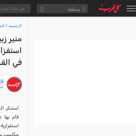
منطقة
الناصرة والقضاء
الرئيسية
الم
القدس والقضاء
منير زب
المثلث الشمالي
استفزا
وادي عارة
في القر
سخنين والمنطقة
حيفا والمنطقة
كل
شفاعمرو والقضاء
نُشر: /26
الضفة الغربية
قطاع غزة
استنكر ال
النقب
قام بها ع
استفزازية 
قرى المرج
مكاسب سيا