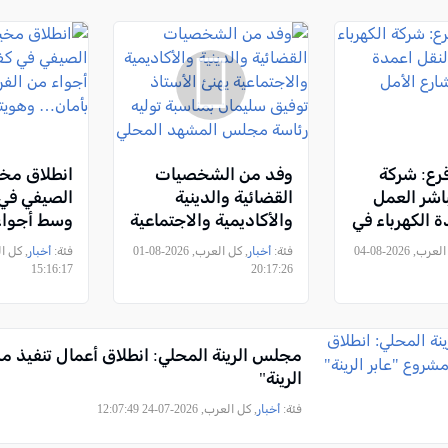
قرع: شركة
وفد من الشخصيات
انطلاق مخي
باشر العمل
القضائية والدينية
الصيفي في 
ة الكهرباء في
والأكاديمية والاجتماعية
وسط أجواء 
ل
يهنئ الأستاذ توفيق
“صيفٌ بأما
, كل العرب, 2026-08-04
فئة:
أخبار
, كل العرب, 2026-08-01
فئة:
أخبار
سليمان بمناسبة توليه
عنوان"
15:16:17
20:17:26
رئاسة مجلس المشهد
المحلي
مجلس الرينة المحلي: انطلاق أعمال تنفيذ م
الرينة"
فئة:
أخبار
, كل العرب, 2026-07-24 12:07:49