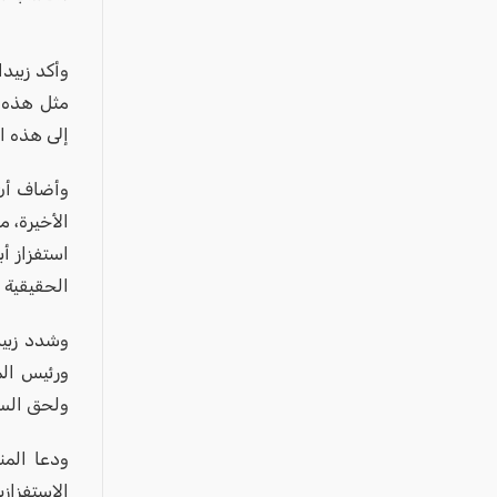
عكا والمنطقة
كفرياسيف والقضاء
وأكد زبيدا
مدن الساحل
مثل هذه ا
الجليل الاعلى
إلى هذه ا
المغار والقضاء
وأضاف أن 
الشاغور
الأخيرة، م
الرامة والمنطقة
استفزاز أب
المثلث الجنوبي
الحقيقية ا
منطقة الجولان
وشدد زبيد
ورئيس الم
ولحق السك
ودعا المن
الاستفزاز