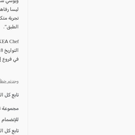
ويوسي شطري
تجربة متكا
الطبق”.
التواريخ 6/18-7
في فروع إي
وجدتم خطأ؟ ا
تابع كل ا
مجموعة ت
للإنضمام 
تابع كل ا