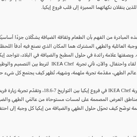
ذين ينقلان نكهاتهما المميزة إلى قلب فروع إيكيا.
 المبادرة من الفهم بأن الطعام وثقافة الضيافة يشكّلان جزءًا أساسيًا
لوجبة العائلية والطهي المشترك هما المكان الذي نصنع فيه أدفأ اللحظ
 وبصفتها علامة رائدة في حلول المطبخ والضيافة في البلاد، تتواجد إيكيا
خلفية كل لقاء واحتفال. والآن، تأتي تجربة IKEA Chef لتربط بين 
ن عالم الطهي، مقدّمة تجربة ملهمة، وشهية، تُظهر كيف يجتمع كل شيء ح
ستقام تجربة IKEA Chef في فروع إيكيا بين التواريخ 7-18.6، وتقدّم
اطق العرض المصممة على لمسات مستوحاة من عالمَي الطهي والضيا
مة توضّح كيف تحوّل حلول الطهي والضيافة من إيكيا كل وجبة إلى احتف