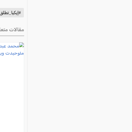
#إيكيا_تطلق
مقالات متعل