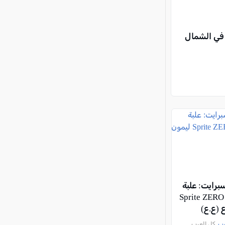
 في الشمال
رايت: علبة
شخصية لـ Sprite ZERO
 (ع.ع)
رب
, كل العرب,