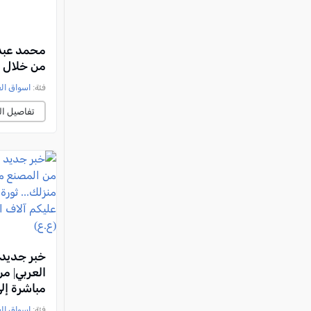
محمد عبد 
من خلال م
فئة:
اسواق ال
تفاصيل ال
خبر جديد 
العربي| م
مباشرة إلى
ثورة استهل
فئة:
اسواق ال