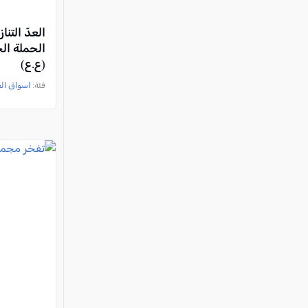
العدّ التنا
الحملة ا
(ع.ع)
فئة:
اسواق ال