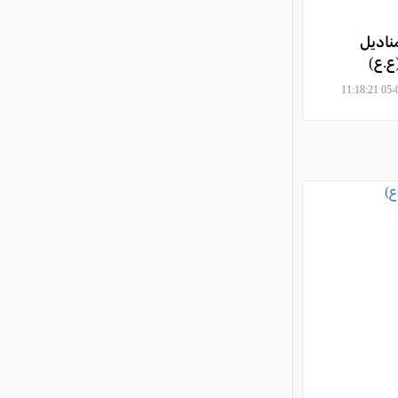
ناديل
ع.ع)