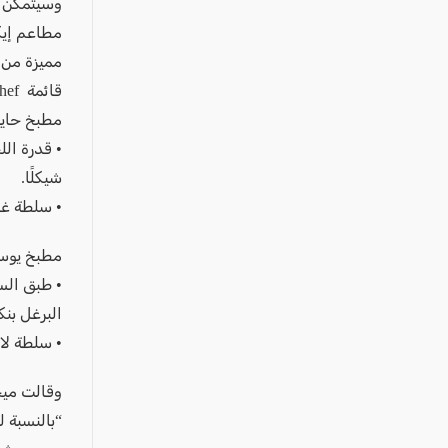
وسيتمكن ال
مطاعم إيكي
مميزة من 
قائمة IKEA Chef
مطبخ حايي
شيكلًا.
• سلطة غاسب
مطبخ يوس
• طبق الس
البرغل بنكها
• سلطة لالي
وقالت ميخا
“بالنسبة ل