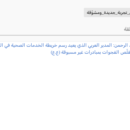
_تجربة_جديدة_ومشوّقة
قة