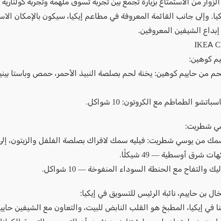
زوار من الاستمتاع بزيارة تجمع بين تجربة تسوّق ملهمة وتجربة كولنارية
ا. وإلى جانب القائمة المعروفة في مطاعم إيكيا، سيكون بالإمكان الاس
إبداع الشيفين المعروفين.
م كوهين:
اتشو الطماطم مع الكروتون: 10 شواكل.
ي شطريت:
مك من يوسي شطريت: فيليه سمك لافراك بصلصة الفلفل والزيتون، إل
ت شرق أوسطية — 49 شيكلًا.
ك والتفاح مع الحنطة السوداء المنفوخة — 10 شواكل.
ل بن حاييم، نائبة الرئيس للتسويق في إيكيا:
نا في إيكيا، المطبخ هو القلب النابض للبيت، والتعاون مع الشيفين حاي