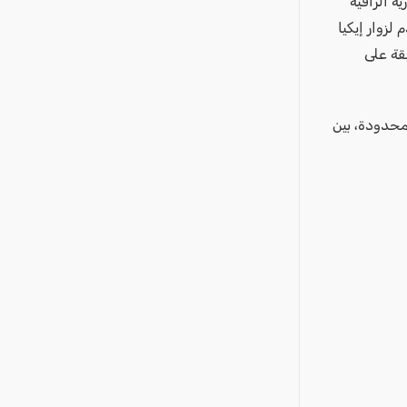
ة الراقية
للجميع. تتيح لنا مبادرة IKEA Chef أن نقدّم لزوار إيكيا
يقة على
 محدودة، بين