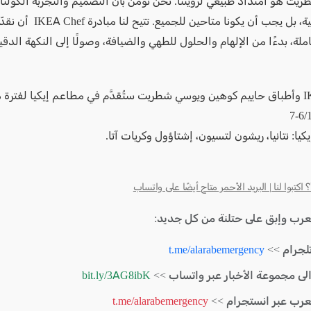
ت هو امتداد طبيعي لرؤيتنا. نحن نؤمن بأن التصميم والتجربة الكولناري
ليسا رفاهية، بل يجب أن يكونا متاحين 
ملة، بدءًا من الإلهام والحلول للطهي والضيافة، وصولًا إلى النكهة الدق
IKEA Chef وأطباق حاييم كوهين ويوسي شطريت ستُقدَّم في مطاعم إيكيا لفترة
كيا: نتانيا، ريشون لتسيون، إشتاؤول وكريات آتا.
كتبوا لنا | البريد الأحمر متاح أيضًا على واتساب
لعرب وإبق على حتلنة من كل جديد:
لجرام >>
t.me/alarabemergency
الى مجموعة الأخبار عبر واتساب >>
bit.ly/3AG8ibK
لعرب عبر انستجرام >>
t.me/alarabemergency