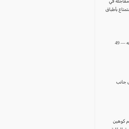
 مفاجئة في
تمتاع بأطباق
• قدرة اللحم من حاييم كوهين: يخنة لحم بصلصة النبيذ الأحمر، حمص وباستا بينيه — 49
ى جانب
يم كوهين