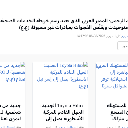
الرحمن: المدير العربي الذي يعيد رسم خريطة الخدمات الصحية
ئوحيدت ويقلّص الفجوات بمبادرات غير مسبوقة (ع.ع)
عرب
, كل العرب, 2026-08-06 14:12:03
خبر
للمستهلك
Toyota Hilux الجديد:
جديد من سب
ن المصنع
الجيل القادم للمركبة
 منزلك...
الأسطورية يصل إلى
ليمون نعناع
اكية توفر
إسرائيل (ع.ع)
عرب
, كل العرب,
فئة:
اسواق العرب
, كل العرب,
فئة:
اسواق الع