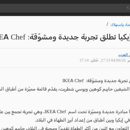
صاد واستهلاك
يكيا تطلق تجربة جديدة ومشوّقة: IKEA Chef
 العرب
04/06 17:13
, حُتلن: 17:14
جربة جديدة ومشوّقة: IKEA Chef
الشيفين حاييم كوهين ويوسي شطريت، يقدّم قائمة مميّزة من أطباق ال
تطلق إيكيا مبادرة جديدة ومميّزة تحت اسم IKEA Chef، وهي تج
ي إيكيا وبين أطباق من إعداد أبرز الطهاة في البلاد.
التعاون مع اثنين من أكثر الطهاة تقديرًا ومحبة في البلاد، حاييم كوهين