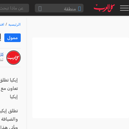
منطقة
الناصرة والقضاء
الرئيسية
اقت
القدس والقضاء
إ
ممول
المثلث الشمالي
وادي عارة
كل
سخنين والمنطقة
نُشر: /26
حيفا والمنطقة
شفاعمرو والقضاء
إيكيا تطلق ت
تعاون مع 
الضفة الغربية
إيكيا
قطاع غزة
النقب
والضيافة ف
قرى المرج
ويأتي هذا 