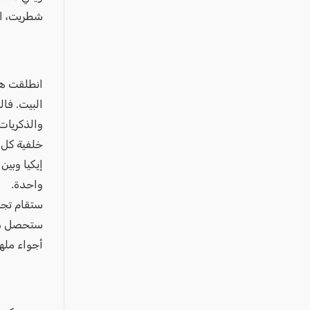
عكا والمنطقة
شطريت، الل
كفرياسيف والقضاء
مدن الساحل
الجليل الاعلى
انطلقت هذه
المغار والقضاء
البيت. فا
الشاغور
والذكريات.
الرامة والمنطقة
إيكيا وبي
المثلث الجنوبي
واحدة.
منطقة الجولان
ستحصل من
أجواء مله