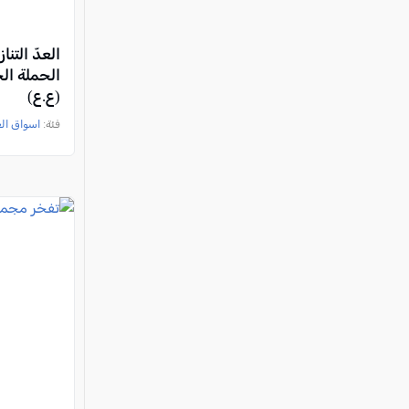
العدّ التنا
الحملة ا
(ع.ع)
فئة:
اسواق ال