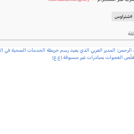
#شتراوس
قة