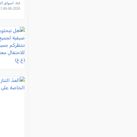
ثورة استهل
فئة:
اسواق ال
عليكم آلا
2026-08-06 13:44:13
سنويًا (ع.ع