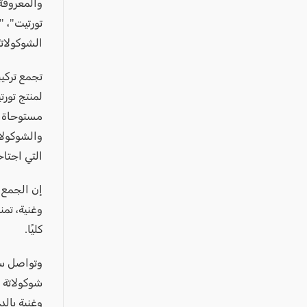
عكا والمنطقة
والمعروفة
كفرياسيف والقضاء
الشوكولاتة
مدن الساحل
الجليل الاعلى
تجمع تركيب
لمنتج تور
المغار والقضاء
مستوحاة م
الشاغور
والشوكولا
الرامة والمنطقة
التي اجتا
المثلث الجنوبي
إن الجمع ب
منطقة الجولان
وغنية، تمن
كليًا.
وتواصل سل
شوكولاتة "
وغنية بالد