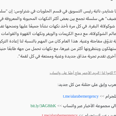
ا شنايدر، نائبة رئيس التسويق في قسم الحلويات في شتراوس: إن "سلس
يف" هي سلسلة تجمع بين بعض أكثر النكهات المحبوبة والمعروفة في
شوكولاتة البقرة. في كل مرة نأخذ نكهات نشأنا جميعًا عليها ونمنحها تفسي
الم الشوكولاتة، مع دمج الكريمات والويفر ونكهات القهوة والقوامات ا
 تذوّق مفاجئة وغنية. هذا العام كان من المهم بالنسبة لنا إعادة التركي
تهلكون وينتظرونها أكثر من غيرها، مع نكهات تحمل من جهة طابعًا حنينيًا
خرى تقدم تجربة مذاق جديدة وغنية وممتعة في كل لقمة".
كتبوا لنا | البريد الأحمر متاح أيضًا على واتساب
لعرب وإبق على حتلنة من كل جديد:
لجرام >>
t.me/alarabemergency
الى مجموعة الأخبار عبر واتساب >>
bit.ly/3AG8ibK
لعرب عبر انستجرام >>
t.me/alarabemergency