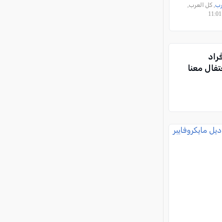
رب
, كل العرب,
راد
تفال معنا