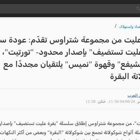
صاد واستهلاك
ليت من مجموعة شتراوس تقدّم: عودة س
عليت تستضيف" بإصدار محدود- "تورتيت"،
شيفع" وقهوة "نميس" يلتقيان مجددًا مع
ة البقرة
 العرب
04/06 11:56
, حُتلن: 11:58
ت"، من مجموعة شتراوس إطلاق سلسلة "بقرة عليت تستضيف" بإصدار
 ألواح شوكولاتة تجمع بين شوكولاتة "البقرة" وبعض من أكثر النكهات 