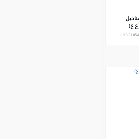
ناديل
ع.ع)