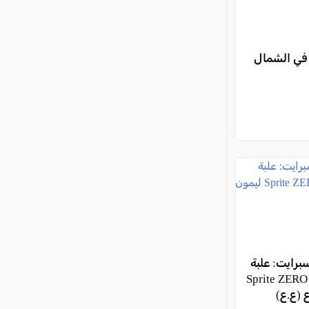
 في الشمال
رايت: علبة
شخصية لـ Sprite ZERO
 (ع.ع)