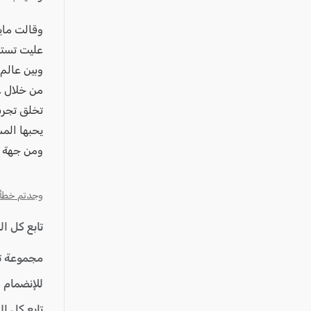
وقالت ماي
عليت تستض
وبين عالم 
من خلال ع
تخلق تجربة
يحبها المس
ومن جهة أ
وجدتم خطأ؟ ا
تابع كل ا
مجموعة ت
للإنضمام 
تابع كل ا