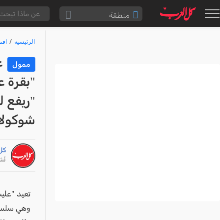
منطقة
الناصرة والقضاء
الرئيسية
اقت
القدس والقضاء
ع
ممول
المثلث الشمالي
"بقرة 
وادي عارة
"ريفع ل
سخنين والمنطقة
شوكولات
حيفا والمنطقة
شفاعمرو والقضاء
كل
الضفة الغربية
نُشر: /26
قطاع غزة
النقب
تعيد "علي
قرى المرج
وهي سلسلة