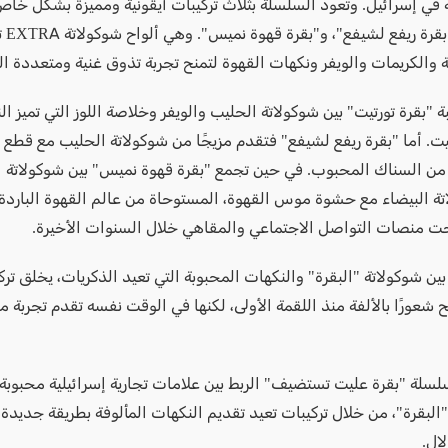
 في إسرائيل. وتعود السلسلة بثلاث تركيبات أيقونية ومميزة بشكل خاص
تورتيت"،
 والكريمات والويفر ونكهات القهوة لتمنح تجربة تذوق غنية ومتعددة ال
ة "بقرة تورتيت" بين شوكولاتة الحليب والويفر وخلاصة اللوز التي تميز الن
تيت. أما "بقرة ريفع لشيفع" فتقدم مزيجًا من شوكولاتة الحليب مع قطع
ن السناك المحبوب. في حين تجمع "بقرة قهوة نميس" بين شوكولاتة 
تة البيضاء مع حشوة موس القهوة، المستوحاة من عالم القهوة الباردة 
حت منصات التواصل الاجتماعي والمقاهي خلال السنوات الأخيرة.
ين شوكولاتة "البقرة" والنكهات المحبوبة التي تعيد الذكريات، يخلق تر
ح شعورًا بالألفة منذ اللقمة الأولى، لكنها في الوقت نفسه تقدم تجربة
سلة "بقرة عليت تستضيف" الربط بين علامات تجارية إسرائيلية محبوبة
البقرة"، من خلال تركيبات تعيد تقديم النكهات المألوفة بطريقة جديدة
لال.