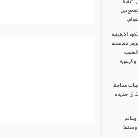
: "بقرة
 "بقرة ريفع لشيفع"، و"بقرة قهوة نميس". وهي ألواح شوكولاتة EXTRA تجمع بين
قوام.
كهة الأيقونية
 ويفر مقرمشة
الحليب
والرغوية
كيبات مفاجئة
 مذاق جديدة
 وعالم
 وممتعة